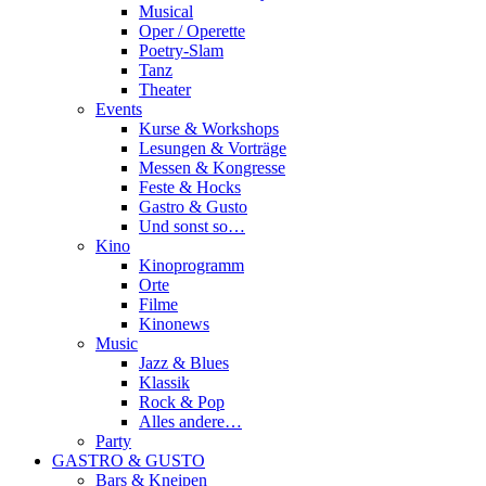
Musical
Oper / Operette
Poetry-Slam
Tanz
Theater
Events
Kurse & Workshops
Lesungen & Vorträge
Messen & Kongresse
Feste & Hocks
Gastro & Gusto
Und sonst so…
Kino
Kinoprogramm
Orte
Filme
Kinonews
Music
Jazz & Blues
Klassik
Rock & Pop
Alles andere…
Party
GASTRO & GUSTO
Bars & Kneipen