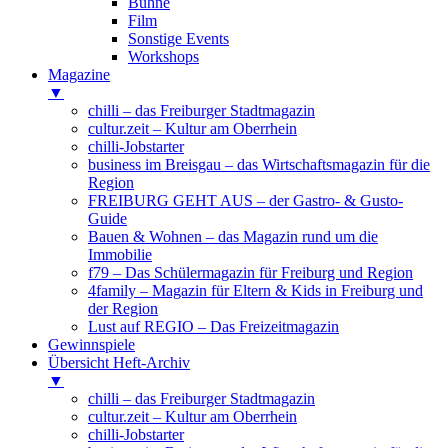
Bühne
Film
Sonstige Events
Workshops
Magazine
▼
chilli – das Freiburger Stadtmagazin
cultur.zeit – Kultur am Oberrhein
chilli-Jobstarter
business im Breisgau – das Wirtschaftsmagazin für die
Region
FREIBURG GEHT AUS – der Gastro- & Gusto-
Guide
Bauen & Wohnen – das Magazin rund um die
Immobilie
f79 – Das Schülermagazin für Freiburg und Region
4family – Magazin für Eltern & Kids in Freiburg und
der Region
Lust auf REGIO – Das Freizeitmagazin
Gewinnspiele
Übersicht Heft-Archiv
▼
chilli – das Freiburger Stadtmagazin
cultur.zeit – Kultur am Oberrhein
chilli-Jobstarter