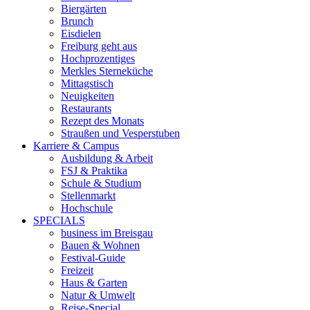
Biergärten
Brunch
Eisdielen
Freiburg geht aus
Hochprozentiges
Merkles Sterneküche
Mittagstisch
Neuigkeiten
Restaurants
Rezept des Monats
Straußen und Vesperstuben
Karriere & Campus
Ausbildung & Arbeit
FSJ & Praktika
Schule & Studium
Stellenmarkt
Hochschule
SPECIALS
business im Breisgau
Bauen & Wohnen
Festival-Guide
Freizeit
Haus & Garten
Natur & Umwelt
Reise-Special