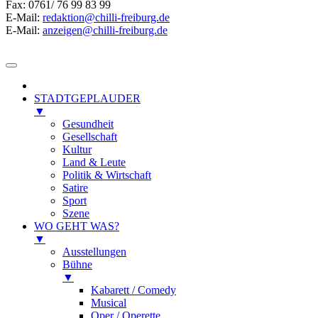
Fax: 0761/ 76 99 83 99
E-Mail:
redaktion@chilli-freiburg.de
E-Mail:
anzeigen@chilli-freiburg.de
STADTGEPLAUDER
▼
Gesundheit
Gesellschaft
Kultur
Land & Leute
Politik & Wirtschaft
Satire
Sport
Szene
WO GEHT WAS?
▼
Ausstellungen
Bühne
▼
Kabarett / Comedy
Musical
Oper / Operette