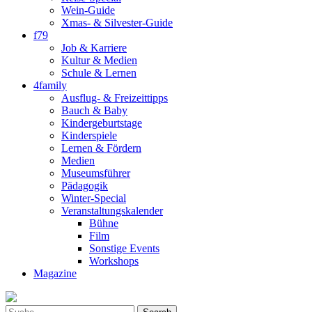
Wein-Guide
Xmas- & Silvester-Guide
f79
Job & Karriere
Kultur & Medien
Schule & Lernen
4family
Ausflug- & Freizeittipps
Bauch & Baby
Kindergeburtstage
Kinderspiele
Lernen & Fördern
Medien
Museumsführer
Pädagogik
Winter-Special
Veranstaltungskalender
Bühne
Film
Sonstige Events
Workshops
Magazine