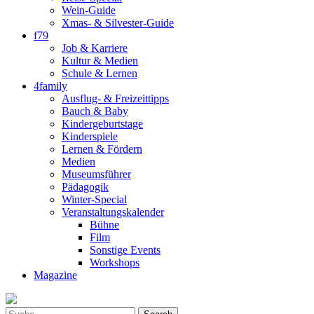
Wein-Guide
Xmas- & Silvester-Guide
f79
Job & Karriere
Kultur & Medien
Schule & Lernen
4family
Ausflug- & Freizeittipps
Bauch & Baby
Kindergeburtstage
Kinderspiele
Lernen & Fördern
Medien
Museumsführer
Pädagogik
Winter-Special
Veranstaltungskalender
Bühne
Film
Sonstige Events
Workshops
Magazine