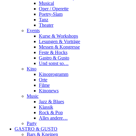
Musical
Oper / Operette
Poetry-Slam
Tanz
Theater
Events
Kurse & Workshops
Lesungen & Vorträge
Messen & Kongresse
Feste & Hocks
Gastro & Gusto
Und sonst so…
Kino
Kinoprogramm
Orte
Filme
Kinonews
Music
Jazz & Blues
Klassik
Rock & Pop
Alles andere…
Party
GASTRO & GUSTO
Bars & Kneipen