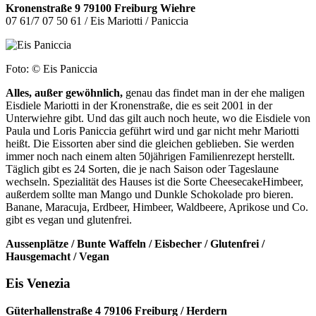
Kronenstraße 9 79100 Freiburg Wiehre
07 61/7 07 50 61 / Eis Mariotti / Paniccia
Foto: © Eis Paniccia
Alles, außer gewöhnlich,
genau das findet man in der ehe­ maligen
Eisdiele Mariotti in der Kronenstraße, die es seit 2001 in der
Unterwiehre gibt. Und das gilt auch noch heute, wo die Eisdiele von
Paula und Loris Paniccia geführt wird und gar nicht mehr Mariotti
heißt. Die Eissorten aber sind die gleichen geblieben. Sie werden
immer noch nach einem alten 50­jährigen Familienrezept herstellt.
Täglich gibt es 24 Sorten, die je nach Saison oder Tageslaune
wechseln. Spezialität des Hauses ist die Sorte Cheesecake­Himbeer,
außerdem sollte man Mango und Dunkle Schokolade pro­ bieren.
Banane, Maracuja, Erdbeer, Himbeer, Waldbeere, Aprikose und Co.
gibt es vegan und glutenfrei.
Aussenplätze / Bunte Waffeln / Eisbecher / Glutenfrei /
Hausgemacht / Vegan
Eis Venezia
Güterhallenstraße 4 79106 Freiburg / Herdern