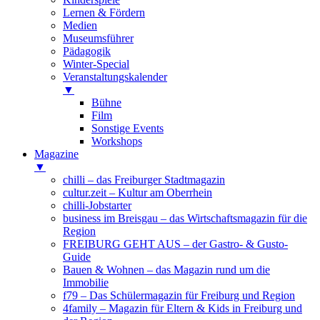
Lernen & Fördern
Medien
Museumsführer
Pädagogik
Winter-Special
Veranstaltungskalender
▼
Bühne
Film
Sonstige Events
Workshops
Magazine
▼
chilli – das Freiburger Stadtmagazin
cultur.zeit – Kultur am Oberrhein
chilli-Jobstarter
business im Breisgau – das Wirtschaftsmagazin für die
Region
FREIBURG GEHT AUS – der Gastro- & Gusto-
Guide
Bauen & Wohnen – das Magazin rund um die
Immobilie
f79 – Das Schülermagazin für Freiburg und Region
4family – Magazin für Eltern & Kids in Freiburg und