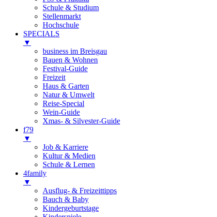
Schule & Studium
Stellenmarkt
Hochschule
SPECIALS
▼
business im Breisgau
Bauen & Wohnen
Festival-Guide
Freizeit
Haus & Garten
Natur & Umwelt
Reise-Special
Wein-Guide
Xmas- & Silvester-Guide
f79
▼
Job & Karriere
Kultur & Medien
Schule & Lernen
4family
▼
Ausflug- & Freizeittipps
Bauch & Baby
Kindergeburtstage
Kinderspiele