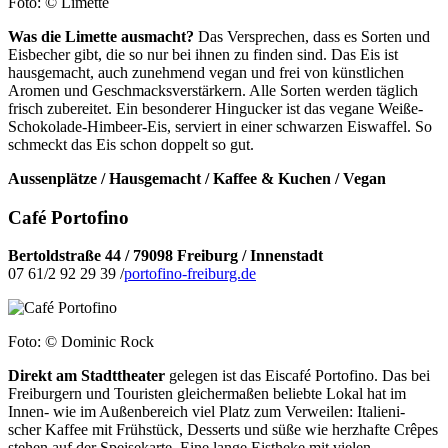
Foto: © Limette
Was die Limette ausmacht?
Das Versprechen, dass es Sorten und
Eisbecher gibt, die so nur bei ihnen zu finden sind. Das Eis ist
hausgemacht, auch zunehmend vegan und frei von künstlichen
Aromen und Geschmacksverstärkern. Alle Sorten werden täglich
frisch zubereitet. Ein besonderer Hingucker ist das vegane Weiße-
Schokolade-Himbeer-Eis, serviert in einer schwarzen Eiswaffel. So
schmeckt das Eis schon doppelt so gut.
Aussenplätze / Hausgemacht / Kaffee & Kuchen / Vegan
Café Portofino
Bertoldstraße 44 / 79098 Freiburg / Innenstadt
07 61/2 92 29 39 /
portofino-freiburg.de
Foto: © Dominic Rock
Direkt am Stadttheater
gelegen ist das Eiscafé Portofino. Das bei
Freiburgern und Touristen gleichermaßen beliebte Lokal hat im
Innen- wie im Außenbereich viel Platz zum Verweilen: Italieni-
scher Kaffee mit Frühstück, Desserts und süße wie herzhafte Crêpes
stehen auf der Speisekarte. Eine lange Eistheke mit vielen