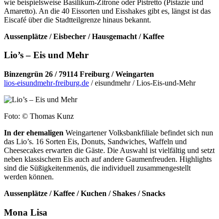
wie beispielsweise Basilikum-Zitrone oder Pistretto (Pistazie und
Amaretto). An die 40 Eissorten und Eisshakes gibt es, längst ist das
Eiscafé über die Stadtteilgrenze hinaus bekannt.
Aussenplätze / Eisbecher / Hausgemacht / Kaffee
Lio’s – Eis und Mehr
Binzengrün 26 / 79114 Freiburg / Weingarten
lios-eisundmehr-freiburg.de
/ eisundmehr / Lios-Eis-und-Mehr
Foto: © Thomas Kunz
In der ehemaligen
Weingartener Volksbankfiliale befindet sich nun
das Lio’s. 16 Sorten Eis, Donuts, Sandwiches, Waffeln und
Cheesecakes erwarten die Gäste. Die Auswahl ist vielfältig und setzt
neben klassischem Eis auch auf andere Gaumenfreuden. Highlights
sind die Süßigkeitenmenüs, die individuell zusammengestellt
werden können.
Aussenplätze / Kaffee / Kuchen / Shakes / Snacks
Mona Lisa