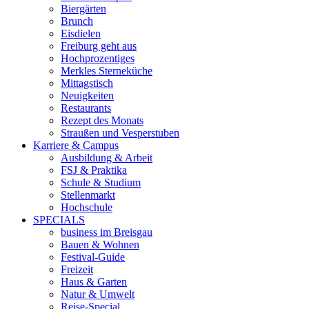
Biergärten
Brunch
Eisdielen
Freiburg geht aus
Hochprozentiges
Merkles Sterneküche
Mittagstisch
Neuigkeiten
Restaurants
Rezept des Monats
Straußen und Vesperstuben
Karriere & Campus
Ausbildung & Arbeit
FSJ & Praktika
Schule & Studium
Stellenmarkt
Hochschule
SPECIALS
business im Breisgau
Bauen & Wohnen
Festival-Guide
Freizeit
Haus & Garten
Natur & Umwelt
Reise-Special