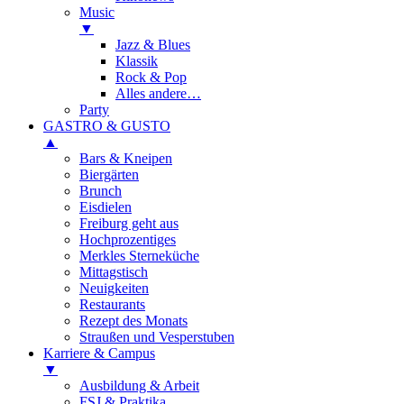
Music
▼
Jazz & Blues
Klassik
Rock & Pop
Alles andere…
Party
GASTRO & GUSTO
▲
Bars & Kneipen
Biergärten
Brunch
Eisdielen
Freiburg geht aus
Hochprozentiges
Merkles Sterneküche
Mittagstisch
Neuigkeiten
Restaurants
Rezept des Monats
Straußen und Vesperstuben
Karriere & Campus
▼
Ausbildung & Arbeit
FSJ & Praktika