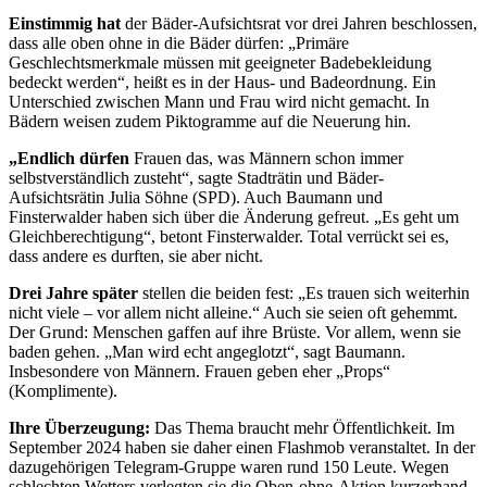
Einstimmig hat
der Bäder-Aufsichtsrat vor drei Jahren beschlossen,
dass alle oben ohne in die Bäder dürfen: „Primäre
Geschlechtsmerkmale müssen mit geeigneter Badebekleidung
bedeckt werden“, heißt es in der Haus- und Badeordnung. Ein
Unterschied zwischen Mann und Frau wird nicht gemacht. In
Bädern weisen zudem Piktogramme auf die Neuerung hin.
„Endlich dürfen
Frauen das, was Männern schon immer
selbstverständlich zusteht“, sagte Stadträtin und Bäder-
Aufsichtsrätin Julia Söhne (SPD). Auch Baumann und
Finsterwalder haben sich über die Änderung gefreut. „Es geht um
Gleichberechtigung“, betont Finsterwalder. Total verrückt sei es,
dass andere es durften, sie aber nicht.
Drei Jahre später
stellen die beiden fest: „Es trauen sich weiterhin
nicht viele – vor allem nicht alleine.“ Auch sie seien oft gehemmt.
Der Grund: Menschen gaffen auf ihre Brüste. Vor allem, wenn sie
baden gehen. „Man wird echt angeglotzt“, sagt Baumann.
Insbesondere von Männern. Frauen geben eher „Props“
(Komplimente).
Ihre Überzeugung:
Das Thema braucht mehr Öffentlichkeit. Im
September 2024 haben sie daher einen Flashmob veranstaltet. In der
dazugehörigen Telegram-Gruppe waren rund 150 Leute. Wegen
schlechten Wetters verlegten sie die Oben-ohne-Aktion kurzerhand