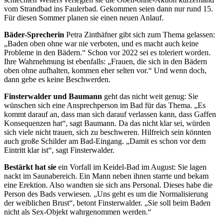
vom Strandbad ins Faulerbad. Gekommen seien dann nur rund 15.
Für diesen Sommer planen sie einen neuen Anlauf.
Bäder-Sprecherin
Petra Zinthäfner gibt sich zum Thema gelassen:
„Baden oben ohne war nie verboten, und es macht auch keine
Probleme in den Bädern.“ Schon vor 2022 sei es toleriert worden.
Ihre Wahrnehmung ist ebenfalls: „Frauen, die sich in den Bädern
oben ohne aufhalten, kommen eher selten vor.“ Und wenn doch,
dann gebe es keine Beschwerden.
Finsterwalder und Baumann
geht das nicht weit genug: Sie
wünschen sich eine Ansprechperson im Bad für das Thema. „Es
kommt darauf an, dass man sich darauf verlassen kann, dass Gaffen
Konsequenzen hat“, sagt Baumann. Da das nicht klar sei, würden
sich viele nicht trauen, sich zu beschweren. Hilfreich sein könnten
auch große Schilder am Bad-Eingang. „Damit es schon vor dem
Eintritt klar ist“, sagt Finsterwalder.
Bestärkt hat sie
ein Vorfall im Keidel-Bad im August: Sie lagen
nackt im Saunabereich. Ein Mann neben ihnen starrte und bekam
eine Erektion. Also wandten sie sich ans Personal. Dieses habe die
Person des Bads verwiesen. „Uns geht es um die Normalisierung
der weiblichen Brust“, betont Finsterwalder. „Sie soll beim Baden
nicht als Sex-Objekt wahrgenommen werden.“