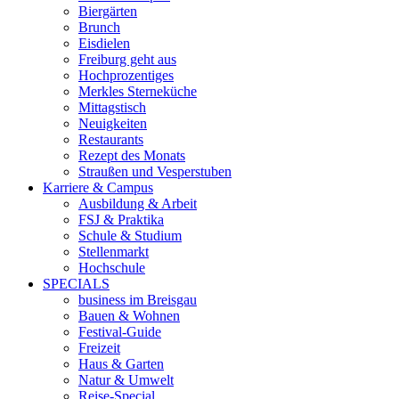
Biergärten
Brunch
Eisdielen
Freiburg geht aus
Hochprozentiges
Merkles Sterneküche
Mittagstisch
Neuigkeiten
Restaurants
Rezept des Monats
Straußen und Vesperstuben
Karriere & Campus
Ausbildung & Arbeit
FSJ & Praktika
Schule & Studium
Stellenmarkt
Hochschule
SPECIALS
business im Breisgau
Bauen & Wohnen
Festival-Guide
Freizeit
Haus & Garten
Natur & Umwelt
Reise-Special