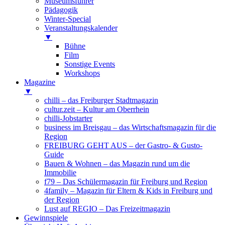
Museumsführer
Pädagogik
Winter-Special
Veranstaltungskalender
▼
Bühne
Film
Sonstige Events
Workshops
Magazine
▼
chilli – das Freiburger Stadtmagazin
cultur.zeit – Kultur am Oberrhein
chilli-Jobstarter
business im Breisgau – das Wirtschaftsmagazin für die
Region
FREIBURG GEHT AUS – der Gastro- & Gusto-
Guide
Bauen & Wohnen – das Magazin rund um die
Immobilie
f79 – Das Schülermagazin für Freiburg und Region
4family – Magazin für Eltern & Kids in Freiburg und
der Region
Lust auf REGIO – Das Freizeitmagazin
Gewinnspiele