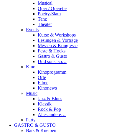
Musical
Oper / Operette
Poetry-Slam
Tanz
Theater
Events
Kurse & Workshops
Lesungen & Vorträge
Messen & Kongresse
Feste & Hocks
Gastro & Gusto
Und sonst so…
Kino
Kinoprogramm
Orte
Filme
Kinonews
Music
Jazz & Blues
Klassik
Rock & Pop
Alles andere…
Party
GASTRO & GUSTO
Bars & Kneipen