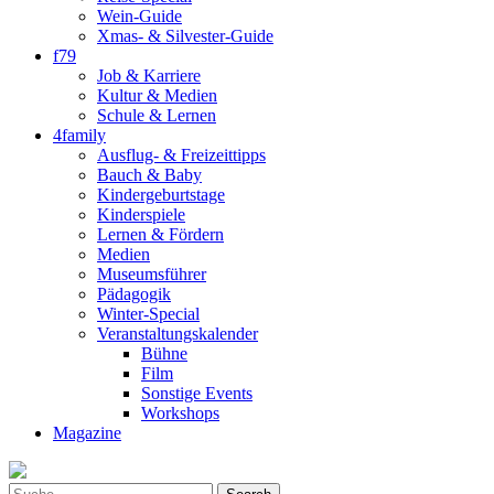
Wein-Guide
Xmas- & Silvester-Guide
f79
Job & Karriere
Kultur & Medien
Schule & Lernen
4family
Ausflug- & Freizeittipps
Bauch & Baby
Kindergeburtstage
Kinderspiele
Lernen & Fördern
Medien
Museumsführer
Pädagogik
Winter-Special
Veranstaltungskalender
Bühne
Film
Sonstige Events
Workshops
Magazine