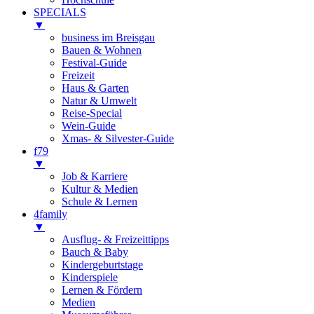
SPECIALS
▼
business im Breisgau
Bauen & Wohnen
Festival-Guide
Freizeit
Haus & Garten
Natur & Umwelt
Reise-Special
Wein-Guide
Xmas- & Silvester-Guide
f79
▼
Job & Karriere
Kultur & Medien
Schule & Lernen
4family
▼
Ausflug- & Freizeittipps
Bauch & Baby
Kindergeburtstage
Kinderspiele
Lernen & Fördern
Medien