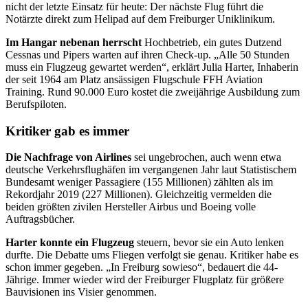
nicht der letzte Einsatz für heute: Der nächste Flug führt die
Notärzte direkt zum Helipad auf dem Freiburger Uniklinikum.
Im Hangar nebenan herrscht
Hochbetrieb, ein gutes Dutzend
Cessnas und Pipers warten auf ihren Check-up. „Alle 50 Stunden
muss ein Flugzeug gewartet werden“, erklärt Julia Harter, Inhaberin
der seit 1964 am Platz ansässigen Flugschule FFH Aviation
Training. Rund 90.000 Euro kostet die zweijährige Ausbildung zum
Berufspiloten.
Kritiker gab es immer
Die Nachfrage von Airlines
sei ungebrochen, auch wenn etwa
deutsche Verkehrsflughäfen im vergangenen Jahr laut Statistischem
Bundesamt weniger Passagiere (155 Millionen) zählten als im
Rekordjahr 2019 (227 Millionen). Gleichzeitig vermelden die
beiden größten zivilen Hersteller Airbus und Boeing volle
Auftragsbücher.
Harter konnte ein Flugzeug
steuern, bevor sie ein Auto lenken
durfte. Die Debatte ums Fliegen verfolgt sie genau. Kritiker habe es
schon immer gegeben. „In Freiburg sowieso“, bedauert die 44-
Jährige. Immer wieder wird der Freiburger Flugplatz für größere
Bauvisionen ins Visier genommen.