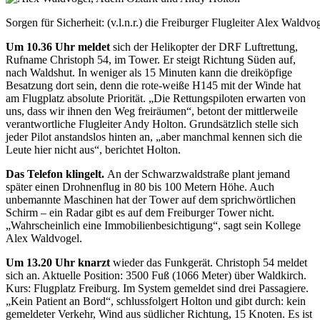
Sorgen für Sicherheit: (v.l.n.r.) die Freiburger Flugleiter Alex Wal
Um 10.36 Uhr meldet
sich der Helikopter der DRF Luftrettung,
Rufname Christoph 54, im Tower. Er steigt Richtung Süden auf,
nach Waldshut. In weniger als 15 Minuten kann die dreiköpfige
Besatzung dort sein, denn die rote-weiße H145 mit der Winde hat
am Flugplatz absolute Priorität. „Die Rettungspiloten erwarten von
uns, dass wir ihnen den Weg freiräumen“, betont der mittlerweile
verantwortliche Flugleiter Andy Holton. Grundsätzlich stelle sich
jeder Pilot anstandslos hinten an, „aber manchmal kennen sich die
Leute hier nicht aus“, berichtet Holton.
Das Telefon klingelt.
An der Schwarzwaldstraße plant jemand
später einen Drohnenflug in 80 bis 100 Metern Höhe. Auch
unbemannte Maschinen hat der Tower auf dem sprichwörtlichen
Schirm – ein Radar gibt es auf dem Freiburger Tower nicht.
„Wahr
scheinlich eine Immobilienbesichtigung“,
sagt sein Kollege
Alex Waldvogel.
Um 13.20 Uhr knarzt
wieder das Funkgerät. Christoph 54 meldet
sich an. Aktuelle Position: 3500 Fuß (1066 Meter) über Waldkirch.
Kurs: Flugplatz Freiburg. Im System gemeldet sind drei Passagiere.
„Kein Patient an Bord“, schlussfolgert Holton und gibt durch: kein
gemeldeter Verkehr, Wind aus südlicher Richtung, 15 Knoten. Es ist