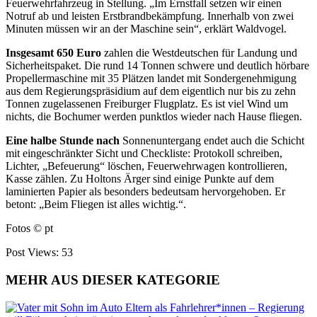
Feuerwehrfahrzeug in Stellung. „Im Ernstfall setzen wir einen
Notruf ab und leisten Erstbrandbekämpfung. Innerhalb von zwei
Minuten müssen wir an der Maschine sein“, erklärt Waldvogel.
Insgesamt 650 Euro
zahlen die Westdeutschen für Landung und
Sicherheitspaket. Die rund 14 Tonnen schwere und deutlich hörbare
Propellermaschine mit 35 Plätzen landet mit Sondergenehmigung
aus dem Regierungspräsidium auf dem eigentlich nur bis zu zehn
Tonnen zugelassenen Freiburger Flugplatz. Es ist viel Wind um
nichts, die Bochumer werden punktlos wieder nach Hause fliegen.
Eine halbe Stunde nach
Sonnenuntergang endet auch die Schicht
mit eingeschränkter Sicht und Checkliste: Protokoll schreiben,
Lichter, „Befeuerung“ löschen,
Feuerwehrwagen kontrollieren,
Kasse zählen. Zu Holtons Ärger sind einige
Punkte auf dem
laminierten Papier als
besonders bedeutsam hervorgehoben.
Er
betont: „Beim Fliegen ist alles wichtig.“.
Fotos
© pt
Post Views:
53
MEHR AUS DIESER KATEGORIE
Eltern als Fahrlehrer*innen – Regierung