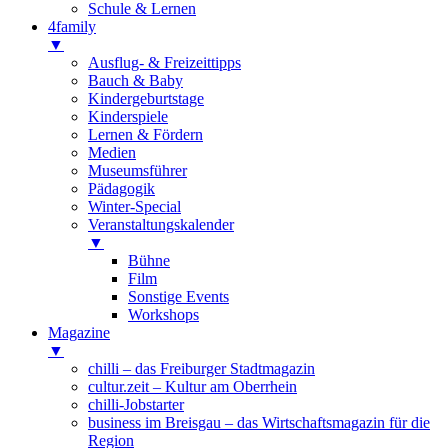
Schule & Lernen
4family
▼
Ausflug- & Freizeittipps
Bauch & Baby
Kindergeburtstage
Kinderspiele
Lernen & Fördern
Medien
Museumsführer
Pädagogik
Winter-Special
Veranstaltungskalender
▼
Bühne
Film
Sonstige Events
Workshops
Magazine
▼
chilli – das Freiburger Stadtmagazin
cultur.zeit – Kultur am Oberrhein
chilli-Jobstarter
business im Breisgau – das Wirtschaftsmagazin für die
Region