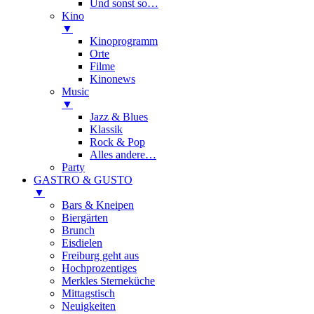
Und sonst so…
Kino
▼
Kinoprogramm
Orte
Filme
Kinonews
Music
▼
Jazz & Blues
Klassik
Rock & Pop
Alles andere…
Party
GASTRO & GUSTO
▼
Bars & Kneipen
Biergärten
Brunch
Eisdielen
Freiburg geht aus
Hochprozentiges
Merkles Sterneküche
Mittagstisch
Neuigkeiten