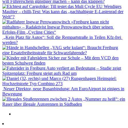
will Führerschein günstiger machen – kann das klappen?
Wendiges
Maultier – chilli-Test: Was kann das „nachhaltigste E-Lastenrad der
Welt“?
»Freiburg kann nicht
mithalten« – Radaktivist Ingwar Perowanowitsch über seinen
Erfolgs-Film „Cycling Cities“
„Kein Platz für Autos“: Soll die Rempartstraße in Teilen Kfz-frei
werden?
„VAG sehr kulant“: Braucht Freiburg
eine Ersatzfreiheitsstrafe für Schwarzfahrende?
Sicher zur Schule – Mit dem VCD den
besten Schulweg finden
Auto verliert an Bedeutung – Studie zeigt
Spitzenplatz: Freiburg steigt aufs Rad um
Heimspiel:
Hochzeitstorte Typ Combino 273
Neuer Direktor, neue Busanbindung: Am EuroAirport ist einiges in
Bewegung
„Nummer zu heiß“: ein
Raser über illegale Autorennen in Südbaden