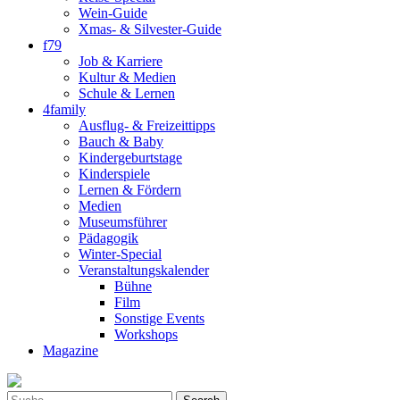
Wein-Guide
Xmas- & Silvester-Guide
f79
Job & Karriere
Kultur & Medien
Schule & Lernen
4family
Ausflug- & Freizeittipps
Bauch & Baby
Kindergeburtstage
Kinderspiele
Lernen & Fördern
Medien
Museumsführer
Pädagogik
Winter-Special
Veranstaltungskalender
Bühne
Film
Sonstige Events
Workshops
Magazine