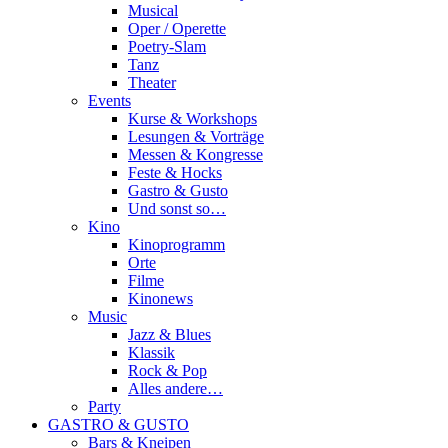
Musical
Oper / Operette
Poetry-Slam
Tanz
Theater
Events
Kurse & Workshops
Lesungen & Vorträge
Messen & Kongresse
Feste & Hocks
Gastro & Gusto
Und sonst so…
Kino
Kinoprogramm
Orte
Filme
Kinonews
Music
Jazz & Blues
Klassik
Rock & Pop
Alles andere…
Party
GASTRO & GUSTO
Bars & Kneipen