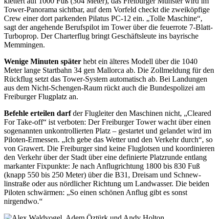
klettert auf 1000 Fuß (304 Meter), das Freiburger
Münster wird im
Tower-Panorama
sichtbar, auf dem Vorfeld checkt die zweiköpfige
Crew einer dort parkenden Pilatus PC-12 ein. „Tolle Maschine“,
sagt der angehende Berufspilot im Tower über die feuerrote 7-Blatt-
Turboprop. Der Charterflug bringt Geschäftsleute ins bayrische
Memmingen.
Wenige Minuten später
hebt ein älteres Modell über die 1040
Meter lange Startbahn 34 gen Mallorca ab. Die Zollmeldung für den
Rückflug setzt das Tower-System automatisch ab. Bei Landungen
aus dem Nicht-Schengen-Raum rückt auch die Bundespolizei am
Freiburger Flugplatz an.
Befehle erteilen darf
der Flugleiter den Maschinen nicht, „Cleared
For Take-off“ ist verboten: Der Freiburger Tower wacht über einen
sogenannten unkontrollierten Platz – gestartet und gelandet wird im
Piloten-Ermessen. „Ich gebe das Wetter und den Verkehr durch“, so
von Grawert. Die Freiburger sind keine Fluglotsen und koordinieren
den Verkehr über der Stadt über eine definierte Platzrunde entlang
markanter Fixpunkte: Je nach Anflug­richtung 1800 bis 830 Fuß
(knapp 550 bis 250 Meter) über die B31, Dreisam und Schnew­
linstraße oder aus nördlicher Richtung um Landwasser. Die beiden
Piloten schwärmen: „So einen schönen Anflug gibt es sonst
nirgendwo.“