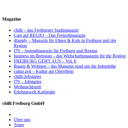
Magazine
chilli – das Freiburger Stadtmagazin
Lust auf REGIO – Das Freizeitmagazin
4family – Magazin für Eltern & Kids in Freiburg und der
Region
f79 – Jugendmagazin für Freiburg und Region
business im Breisgau – das Wirtschaftsmagazin für die Region
FREIBURG GEHT AUS – Vol. 6
Bauen & Wohnen – das Magazin rund um die Immobilie
cultur.zeit – Kultur am Oberrhein
chilli-Jobstarter
f79 – Jobstarter
Weihnachtszeit
Erlebniswelt Karlsruhe
chilli Freiburg GmbH
Über uns
Team