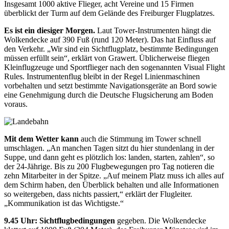
Insgesamt 1000 aktive Flieger, acht Vereine und 15 Firmen
überblickt der Turm auf dem Gelände des Freiburger Flugplatzes.
Es ist ein diesiger Morgen.
Laut Tower-
Instrumenten hängt die
Wolkendecke
auf 390 Fuß (rund 120 Meter). Das hat Einfluss auf
den Verkehr. „Wir sind ein Sichtflugplatz, bestimmte Bedingungen
müssen erfüllt sein“, erklärt von Grawert. Üblicherweise fliegen
Kleinflugzeuge und Sportflieger nach den sogenannten Visual Flight
Rules. Instrumentenflug bleibt in der Regel Linienmaschinen
vorbehalten und setzt bestimmte Navigationsgeräte an Bord sowie
eine Genehmigung durch die Deutsche Flugsicherung am Boden
voraus.
Mit dem Wetter kann
auch die Stimmung im Tower schnell
umschlagen. „An manchen Tagen sitzt du hier stundenlang in der
Suppe, und dann geht es plötzlich los: landen, starten, zahlen“, so
der 24-Jährige. Bis zu 200 Flugbewegungen pro Tag notieren die
zehn Mitarbeiter in der Spitze. „Auf meinem Platz muss ich alles auf
dem Schirm haben, den Überblick behalten und alle Infor
mationen
so weitergeben, dass nichts
passiert,“ erklärt der Flugleiter.
„Kommunikation ist das Wichtigste.“
9.45 Uhr: Sichtflugbedingungen
gegeben. Die Wolkendecke