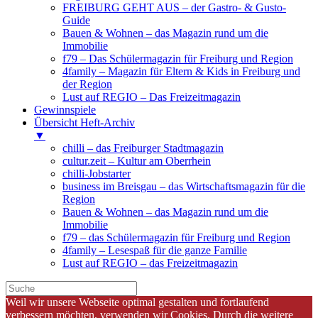
FREIBURG GEHT AUS – der Gastro- & Gusto-
Guide
Bauen & Wohnen – das Magazin rund um die
Immobilie
f79 – Das Schülermagazin für Freiburg und Region
4family – Magazin für Eltern & Kids in Freiburg und
der Region
Lust auf REGIO – Das Freizeitmagazin
Gewinnspiele
Übersicht Heft-Archiv
▼
chilli – das Freiburger Stadtmagazin
cultur.zeit – Kultur am Oberrhein
chilli-Jobstarter
business im Breisgau – das Wirtschaftsmagazin für die
Region
Bauen & Wohnen – das Magazin rund um die
Immobilie
f79 – das Schülermagazin für Freiburg und Region
4family – Lesespaß für die ganze Familie
Lust auf REGIO – das Freizeitmagazin
Weil wir unsere Webseite optimal gestalten und fortlaufend
verbessern möchten, verwenden wir Cookies. Durch die weitere