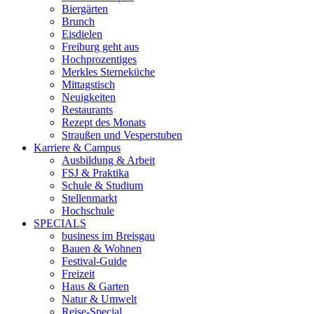
Biergärten
Brunch
Eisdielen
Freiburg geht aus
Hochprozentiges
Merkles Sterneküche
Mittagstisch
Neuigkeiten
Restaurants
Rezept des Monats
Straußen und Vesperstuben
Karriere & Campus
Ausbildung & Arbeit
FSJ & Praktika
Schule & Studium
Stellenmarkt
Hochschule
SPECIALS
business im Breisgau
Bauen & Wohnen
Festival-Guide
Freizeit
Haus & Garten
Natur & Umwelt
Reise-Special