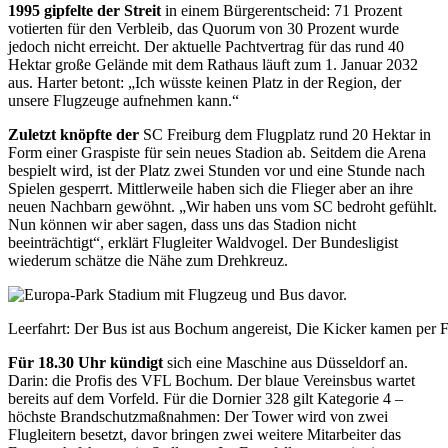
1995 gipfelte der Streit
in einem Bürger­entscheid: 71 Prozent
votierten für den Verbleib, das Quorum von 30 Prozent wurde
jedoch nicht erreicht. Der aktuelle Pachtvertrag für das rund 40
Hektar große Gelände mit dem Rathaus läuft zum 1. Januar 2032
aus. Harter betont: „Ich wüsste keinen Platz in der Region, der
unsere Flugzeuge aufnehmen kann.“
Zuletzt knöpfte der
SC Freiburg dem Flugplatz rund 20 Hektar in
Form einer Gras­piste für sein neues Stadion ab. Seitdem die Arena
bespielt wird, ist der Platz zwei Stunden vor und eine Stunde nach
Spielen gesperrt. Mittlerweile haben sich die Flieger aber an ihre
neuen Nachbarn gewöhnt. „Wir haben uns vom SC bedroht gefühlt.
Nun können wir aber sagen, dass uns das Stadion nicht
beeinträchtigt“, erklärt Flugleiter Waldvogel. Der Bundesligist
wiederum schätze die Nähe zum Drehkreuz.
Leerfahrt: Der Bus ist aus Bochum angereist, Die Kicker kamen per 
Für 18.30 Uhr kündigt
sich eine Maschine aus Düsseldorf an.
Darin: die Profis des VFL Bochum. Der blaue Vereinsbus wartet
bereits auf dem Vorfeld. Für die Dornier 328 gilt Kategorie 4 –
höchste
Brandschutzmaßnahmen: Der Tower
wird von zwei
Flugleitern besetzt, davor bringen zwei weitere Mitarbeiter das