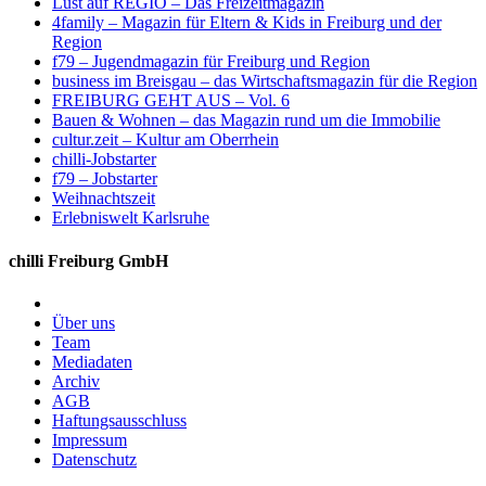
Lust auf REGIO – Das Freizeitmagazin
4family – Magazin für Eltern & Kids in Freiburg und der
Region
f79 – Jugendmagazin für Freiburg und Region
business im Breisgau – das Wirtschaftsmagazin für die Region
FREIBURG GEHT AUS – Vol. 6
Bauen & Wohnen – das Magazin rund um die Immobilie
cultur.zeit – Kultur am Oberrhein
chilli-Jobstarter
f79 – Jobstarter
Weihnachtszeit
Erlebniswelt Karlsruhe
chilli Freiburg GmbH
Über uns
Team
Mediadaten
Archiv
AGB
Haftungsausschluss
Impressum
Datenschutz