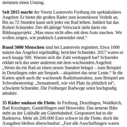
stemmen einen Umzug.
Seit 2015 macht
der Verein Lastenvelo Freiburg ein spektakuläres
Angebot: Er bietet die großen Räder zum kostenlosen Verleih an.
Bis zu 72 Stunden kann sich jeder ein Rad leihen. Initiiert hat das
Robert Schneider. Der 40-jährige Velocrack sieht darin ein
Bildungsprojekt: „Man muss nicht alles mit dem Auto machen. Wir
wollen zeigen, wie praktisch Lastenräder sind.“
Rund 5000 Menschen
sind bei Lastenvelo registriert. Etwa 1000
nutzen das Angebot regelmäßig, berichtet Schneider. 2017 waren es
noch knapp 500. Warum sich die Zahl verdoppelt hat? Schneider
erklärt sich das unter anderem mit dem wachsenden Angebot:
„Wenn du ein Rad an einen neu
en Standort bringst – zum Beispiel
in Denzlingen oder am Seepark – akquiriert das neue Leute.“ In die
Karten spielt auch die wachsende Radinfrastruktur, zum Beispiel am
Schwabentorring: „Sensationell, wie viel Platz da plötzlich ist“,
schwärmt Schneider. Die Freiburger Radwege seien hochgradig
attraktiv.
35 Räder umfasst die Flotte.
In Freiburg, Denzlingen, Waldkirch,
Bad Krozingen, Gundelfingen und Heuweiler. Das neueste Bike
steht an der Lokhalle am Güterbahnhof. Gesponsert hat es die
Badenova. Mehr als 200.000 Euro schwer ist die Flotte, doch die
Ausgaben bleiben überschaubar: „Fast alle Anschaffungen waren