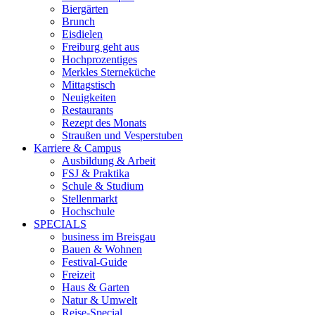
Biergärten
Brunch
Eisdielen
Freiburg geht aus
Hochprozentiges
Merkles Sterneküche
Mittagstisch
Neuigkeiten
Restaurants
Rezept des Monats
Straußen und Vesperstuben
Karriere & Campus
Ausbildung & Arbeit
FSJ & Praktika
Schule & Studium
Stellenmarkt
Hochschule
SPECIALS
business im Breisgau
Bauen & Wohnen
Festival-Guide
Freizeit
Haus & Garten
Natur & Umwelt
Reise-Special