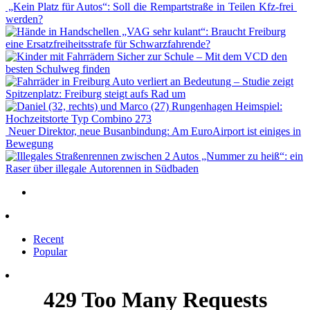
„Kein Platz für Autos“: Soll die Rempartstraße in Teilen Kfz-frei
werden?
„VAG sehr kulant“: Braucht Freiburg
eine Ersatzfreiheitsstrafe für Schwarzfahrende?
Sicher zur Schule – Mit dem VCD den
besten Schulweg finden
Auto verliert an Bedeutung – Studie zeigt
Spitzenplatz: Freiburg steigt aufs Rad um
Heimspiel:
Hochzeitstorte Typ Combino 273
Neuer Direktor, neue Busanbindung: Am EuroAirport ist einiges in
Bewegung
„Nummer zu heiß“: ein
Raser über illegale Autorennen in Südbaden
Recent
Popular