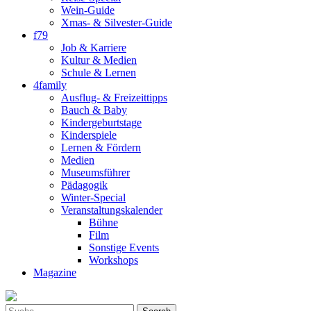
Wein-Guide
Xmas- & Silvester-Guide
f79
Job & Karriere
Kultur & Medien
Schule & Lernen
4family
Ausflug- & Freizeittipps
Bauch & Baby
Kindergeburtstage
Kinderspiele
Lernen & Fördern
Medien
Museumsführer
Pädagogik
Winter-Special
Veranstaltungskalender
Bühne
Film
Sonstige Events
Workshops
Magazine