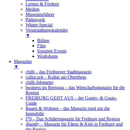
Lernen & Fördern
Medien
Museumsführer
Pädagogik
Winter-Special
Veranstaltungskalender
▼
Bühne
Film
Sonstige Events
Workshops
Magazine
▼
chilli – das Freiburger Stadtmagazin
cultur.zeit – Kultur am Oberrhein
chilli-Jobstarter
business im Breisgau – das Wirtschaftsmagazin für die
Region
FREIBURG GEHT AUS – der Gastro- & Gusto-
Guide
Bauen & Wohnen – das Magazin rund um die
Immobilie
f79 – Das Schülermagazin für Freiburg und Region
4family – Magazin für Eltern & Kids in Freiburg und
der Region