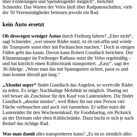
über Förderungen und Spendengelder möglich“, berichtet
Schneider. Das Warten der Velos läuft über Radpatenschaften, viele
der 50 Vereinsmitglieder betreuen jeweils ein Rad.
kein Auto ersetzt
Ob deswegen weniger Autos
durch Freiburg fahren? „Eher nicht“,
sagt Schneider, „wer unsere Räder nutzt, ist eh rad-affin und würde
die Transporte sonst eher mit Packtaschen machen.“ Doch in einigen
Fällen geht das kaum. Davon kann Robert Gundlach berichten. Der
Klimamanager im Freiburger Rathaus nutzt die Velos regelmäßig –
und hat kürzlich einen Kühlschrank transportiert. „Easy“, sagt der
36-Jährige. „Wenn man das mit Spanngurten sichert, passt es und
man kommt überall gut lang.“
„Absolut super“
findet Gundlach das Angebot, so wertvolle Räder
zu teilen. Es zeige: Nachhaltige Mobilität ist möglich. Sharing sei
viel besser als Zuschüsse für den Kauf von Lastenrädern. Die findet
Gundlach „absolut sinnlos“, weil Bikes für nur eine Person viel
Fläche verbrauchen und auch viel rumstehen. Er selbst nutzt die
Lastenräder für den Wocheneinkauf, für Foodsharing, ein Picknick
an der Dreisam oder eben Kühlschränke. Dazu bucht er sich je nach
Bedarf das richtige Rad.
Was man damit
alles transportieren kann? „Es ist so ziemlich alles