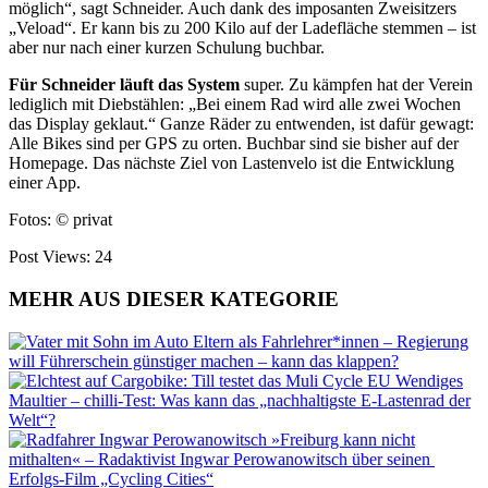
möglich“, sagt Schneider. Auch dank des imposanten Zweisitzers
„Veload“. Er kann bis zu 200 Kilo auf der Ladefläche stemmen – ist
aber nur nach einer kurzen Schulung buchbar.
Für Schneider läuft das System
super. Zu kämpfen hat der Verein
lediglich mit Diebstählen: „Bei einem Rad wird alle zwei Wochen
das Display geklaut.“ Ganze Räder zu entwenden, ist dafür gewagt:
Alle Bikes sind per GPS zu orten. Buchbar sind sie bisher auf der
Homepage. Das nächste Ziel von Lastenvelo ist die Entwicklung
einer App.
Fotos: © privat
Post Views:
24
MEHR AUS DIESER KATEGORIE
Eltern als Fahrlehrer*innen – Regierung
will Führerschein günstiger machen – kann das klappen?
Wendiges
Maultier – chilli-Test: Was kann das „nachhaltigste E-Lastenrad der
Welt“?
»Freiburg kann nicht
mithalten« – Radaktivist Ingwar Perowanowitsch über seinen
Erfolgs-Film „Cycling Cities“