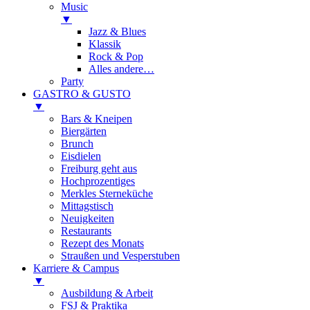
Music
▼
Jazz & Blues
Klassik
Rock & Pop
Alles andere…
Party
GASTRO & GUSTO
▼
Bars & Kneipen
Biergärten
Brunch
Eisdielen
Freiburg geht aus
Hochprozentiges
Merkles Sterneküche
Mittagstisch
Neuigkeiten
Restaurants
Rezept des Monats
Straußen und Vesperstuben
Karriere & Campus
▼
Ausbildung & Arbeit
FSJ & Praktika