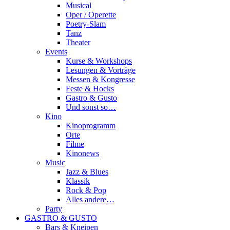
Musical
Oper / Operette
Poetry-Slam
Tanz
Theater
Events
Kurse & Workshops
Lesungen & Vorträge
Messen & Kongresse
Feste & Hocks
Gastro & Gusto
Und sonst so…
Kino
Kinoprogramm
Orte
Filme
Kinonews
Music
Jazz & Blues
Klassik
Rock & Pop
Alles andere…
Party
GASTRO & GUSTO
Bars & Kneipen