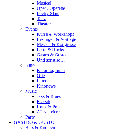
Musical
Oper / Operette
Poetry-Slam
Tanz
Theater
Events
Kurse & Workshops
Lesungen & Vorträge
Messen & Kongresse
Feste & Hocks
Gastro & Gusto
Und sonst so…
Kino
Kinoprogramm
Orte
Filme
Kinonews
Music
Jazz & Blues
Klassik
Rock & Pop
Alles andere…
Party
GASTRO & GUSTO
Bars & Kneipen