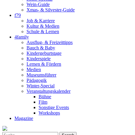
Wein-Guide
Xmas- & Silvester-Guide
f79
Job & Karriere
Kultur & Medien
Schule & Lernen
4family
Ausflug- & Freizeittipps
Bauch & Baby
Kindergeburtstage
Kinderspiele
Lernen & Fördern
Medien
Museumsführer
Pädagogik
Winter-Special
Veranstaltungskalender
Bühne
Film
Sonstige Events
Workshops
Magazine