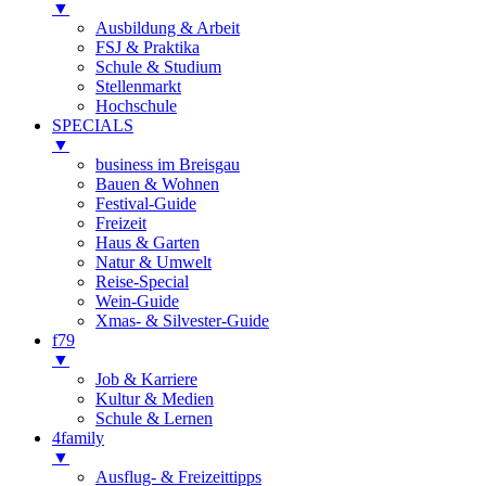
▼
Ausbildung & Arbeit
FSJ & Praktika
Schule & Studium
Stellenmarkt
Hochschule
SPECIALS
▼
business im Breisgau
Bauen & Wohnen
Festival-Guide
Freizeit
Haus & Garten
Natur & Umwelt
Reise-Special
Wein-Guide
Xmas- & Silvester-Guide
f79
▼
Job & Karriere
Kultur & Medien
Schule & Lernen
4family
▼
Ausflug- & Freizeittipps