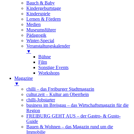
Bauch & Baby
Kindergeburtstage
Kinderspiele
Lernen & Fördern
Medien
Museumsführer
Pädagogik
Winter-Special
Veranstaltungskalender
▼
Bühne
Film
Sonstige Events
Workshops
Magazine
▼
chilli – das Freiburger Stadtmagazin
cultur.zeit – Kultur am Oberrhein
chilli-Jobstarter
business im Breisgau – das Wirtschaftsmagazin für die
Region
FREIBURG GEHT AUS – der Gastro- & Gusto-
Guide
Bauen & Wohnen – das Magazin rund um die
Immobilie