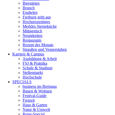
Biergärten
Brunch
Eisdielen
Freiburg geht aus
Hochprozentiges
Merkles Sterneküche
Mittagstisch
Neuigkeiten
Restaurants
Rezept des Monats
Straußen und Vesperstuben
Karriere & Campus
Ausbildung & Arbeit
FSJ & Praktika
Schule & Studium
Stellenmarkt
Hochschule
SPECIALS
business im Breisgau
Bauen & Wohnen
Festival-Guide
Freizeit
Haus & Garten
Natur & Umwelt
Reise-Special