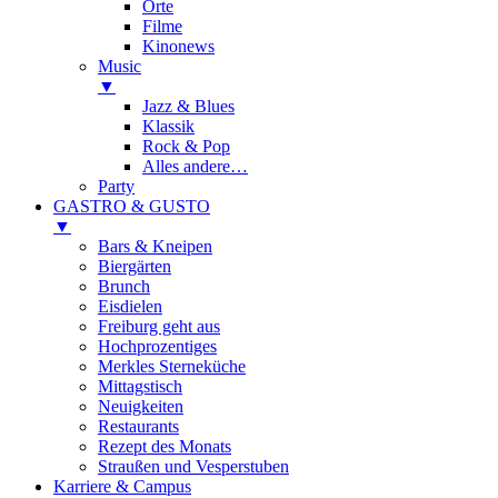
Orte
Filme
Kinonews
Music
▼
Jazz & Blues
Klassik
Rock & Pop
Alles andere…
Party
GASTRO & GUSTO
▼
Bars & Kneipen
Biergärten
Brunch
Eisdielen
Freiburg geht aus
Hochprozentiges
Merkles Sterneküche
Mittagstisch
Neuigkeiten
Restaurants
Rezept des Monats
Straußen und Vesperstuben
Karriere & Campus