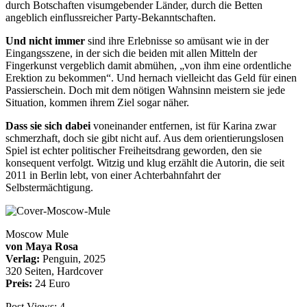
durch Botschaften visumgebender Länder, durch die Betten
angeblich einflussreicher Party-Bekanntschaften.
Und nicht immer
sind ihre Erlebnisse so amüsant wie in der
Eingangsszene, in der sich die beiden mit allen Mitteln der
Fingerkunst vergeblich damit abmühen, „von ihm eine ordentliche
Erektion zu bekommen“. Und hernach vielleicht das Geld für einen
Passierschein. Doch mit dem nötigen Wahnsinn meistern sie jede
Situation, kommen ihrem Ziel sogar näher.
Dass sie sich dabei
voneinander entfernen, ist für Karina zwar
schmerzhaft, doch sie gibt nicht auf. Aus dem orientierungslosen
Spiel ist echter politischer Freiheitsdrang geworden, den sie
konsequent verfolgt. Witzig und klug erzählt die Autorin, die seit
2011 in Berlin lebt, von einer Achterbahnfahrt der
Selbstermächtigung.
Moscow Mule
von Maya Rosa
Verlag:
Penguin, 2025
320 Seiten, Hardcover
Preis:
24 Euro
Post Views:
4