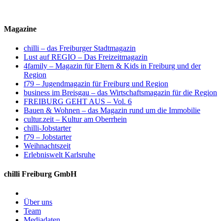
Magazine
chilli – das Freiburger Stadtmagazin
Lust auf REGIO – Das Freizeitmagazin
4family – Magazin für Eltern & Kids in Freiburg und der
Region
f79 – Jugendmagazin für Freiburg und Region
business im Breisgau – das Wirtschaftsmagazin für die Region
FREIBURG GEHT AUS – Vol. 6
Bauen & Wohnen – das Magazin rund um die Immobilie
cultur.zeit – Kultur am Oberrhein
chilli-Jobstarter
f79 – Jobstarter
Weihnachtszeit
Erlebniswelt Karlsruhe
chilli Freiburg GmbH
Über uns
Team
Mediadaten