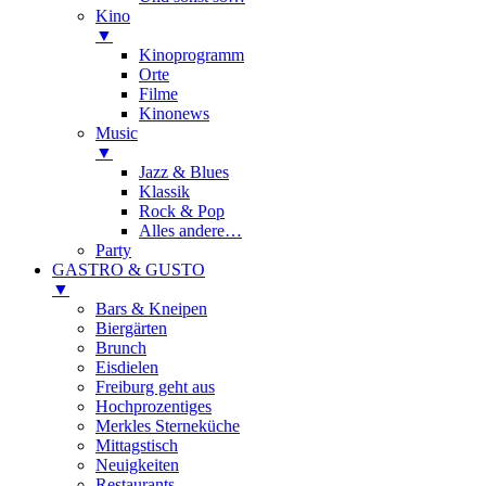
Kino
▼
Kinoprogramm
Orte
Filme
Kinonews
Music
▼
Jazz & Blues
Klassik
Rock & Pop
Alles andere…
Party
GASTRO & GUSTO
▼
Bars & Kneipen
Biergärten
Brunch
Eisdielen
Freiburg geht aus
Hochprozentiges
Merkles Sterneküche
Mittagstisch
Neuigkeiten
Restaurants