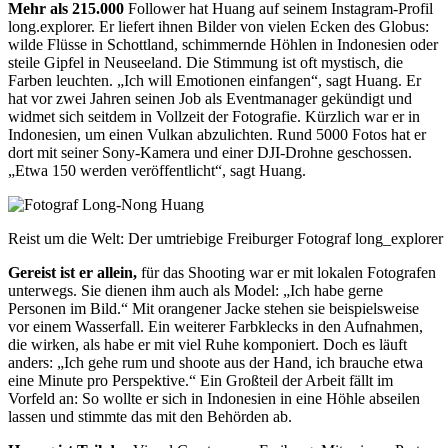
Mehr als 215.000
Follower hat Huang auf seinem Instagram-Profil
long.explorer. Er liefert ihnen Bilder von vielen Ecken des Globus:
wilde Flüsse in Schottland, schimmernde Höhlen in Indonesien oder
steile Gipfel in Neuseeland. Die Stimmung ist oft mystisch, die
Farben leuchten. „Ich will Emotionen einfangen“, sagt Huang. Er
hat vor zwei Jahren seinen Job als Eventmanager gekündigt und
widmet sich seitdem in Vollzeit der Fotografie. Kürzlich war er in
Indonesien, um einen Vulkan abzulichten. Rund 5000 Fotos hat er
dort mit seiner Sony-Kamera und einer DJI-Drohne geschossen.
„Etwa 150 werden veröffentlicht“, sagt Huang.
Reist um die Welt: Der umtriebige Freiburger Fotograf long_explorer
Gereist ist er allein,
für das Shooting war er mit lokalen Fotografen
unterwegs. Sie dienen ihm auch als Model: „Ich habe gerne
Personen im Bild.“ Mit orangener Jacke stehen sie beispielsweise
vor einem Wasserfall. Ein weiterer Farbklecks in den Aufnahmen,
die wirken, als habe er mit viel Ruhe komponiert. Doch es läuft
anders: „Ich gehe rum und shoote aus der Hand, ich brauche etwa
eine Minute pro Perspektive.“ Ein Großteil der Arbeit fällt im
Vorfeld an: So wollte er sich in Indonesien in eine Höhle abseilen
lassen und stimmte das mit den Behörden ab.