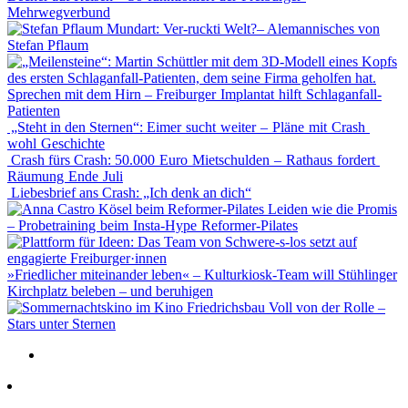
Mehrwegverbund
Mundart: Ver-ruckti Welt?– Alemannisches von
Stefan Pflaum
Sprechen mit dem Hirn – Freiburger Implantat hilft Schlaganfall-
Patienten
„Steht in den Sternen“: Eimer sucht weiter – Pläne mit Crash
wohl Geschichte
Crash fürs Crash: 50.000 Euro Mietschulden – Rathaus fordert
Räumung Ende Juli
Liebesbrief ans Crash: „Ich denk an dich“
Leiden wie die Promis
– Probetraining beim Insta-Hype Reformer-Pilates
»Friedlicher miteinander leben« – Kulturkiosk-Team will Stühlinger
Kirchplatz beleben – und beruhigen
Voll von der Rolle –
Stars unter Sternen