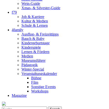
Wein-Guide
Xmas- & Silvester-Guide
f79
Job & Karriere
Kultur & Medien
Schule & Lernen
4family
Ausflug- & Freizeittipps
Bauch & Baby
Kindergeburtstage
Kinderspiele
Lernen & Fördern
Medien
Museumsführer
Pädagogik
Winter-Special
Veranstaltungskalender
Bühne
Film
Sonstige Events
Workshops
Magazine