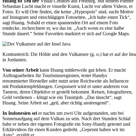
Huang ist Teil der
Visual Creators aus Freiburg. Mit seinem Partner
Sebastian Lucht macht er visuelle Kunst, Lucht vor allem Videos, er
Fotos. Er will Orte finden, die keine „Hypespots“ sind, sucht Motive
auf Instagram und einschlägigen Fotoseiten. „Ich habe einen Tick“,
sagt Huang. Sobald er einen spannenden Ort auf einem Foto
entdecke, recherchiere er, wo das ist. „Auch wenn es eine halbe
Stunde dauert.“ Seine Favoriten markiert er sich auf Google Maps.
Kontrastreich: Die Höhle und den Vulkansee (g. o.) hat er auf der Insel
in Jordanien.
Von seiner Arbeit
kann Huang mittlerweile gut leben. Er macht
Auftragsarbeiten für Tourismusregionen, testet Handys
renommierter Hersteller oder nutzt seine Reichweite als Influencer
mit Produktempfehlungen. Gesponsert wird er unter anderem von
Tamron, deren Objektive er gestellt bekommt. Reisen, fotografieren,
Geld verdienen – klingt wie ein Traumjob. „Das täuscht“, sagt
Huang. Seine Arbeit sei „geil, aber richtig anstrengend“.
In Indonesien sei
er nachts um zwei Uhr aufgestanden, um bei
Sonnenaufgang auf dem Vulkan zu sein. Nach drei Stunden Schlaf
habe er neben der eigenen Fotografie ein Sony-Handy getestet und
Erklärvideos für einen Kunden gedreht. „Gepennt haben wir im
Auto“, erzählt er.