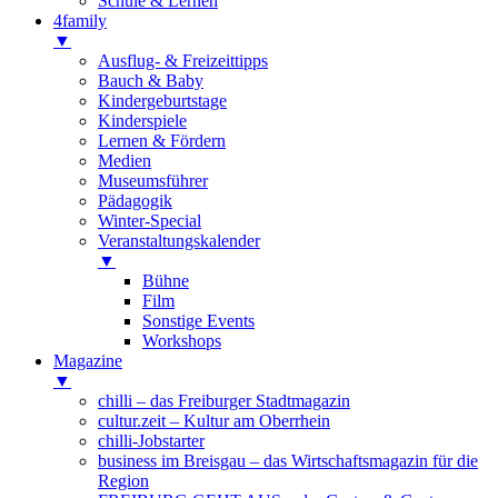
Schule & Lernen
4family
▼
Ausflug- & Freizeittipps
Bauch & Baby
Kindergeburtstage
Kinderspiele
Lernen & Fördern
Medien
Museumsführer
Pädagogik
Winter-Special
Veranstaltungskalender
▼
Bühne
Film
Sonstige Events
Workshops
Magazine
▼
chilli – das Freiburger Stadtmagazin
cultur.zeit – Kultur am Oberrhein
chilli-Jobstarter
business im Breisgau – das Wirtschaftsmagazin für die
Region