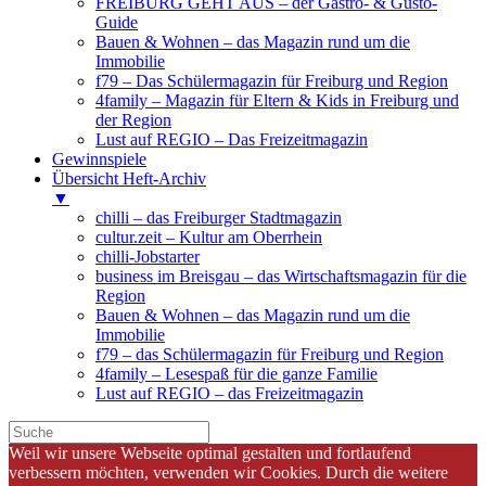
FREIBURG GEHT AUS – der Gastro- & Gusto-
Guide
Bauen & Wohnen – das Magazin rund um die
Immobilie
f79 – Das Schülermagazin für Freiburg und Region
4family – Magazin für Eltern & Kids in Freiburg und
der Region
Lust auf REGIO – Das Freizeitmagazin
Gewinnspiele
Übersicht Heft-Archiv
▼
chilli – das Freiburger Stadtmagazin
cultur.zeit – Kultur am Oberrhein
chilli-Jobstarter
business im Breisgau – das Wirtschaftsmagazin für die
Region
Bauen & Wohnen – das Magazin rund um die
Immobilie
f79 – das Schülermagazin für Freiburg und Region
4family – Lesespaß für die ganze Familie
Lust auf REGIO – das Freizeitmagazin
Weil wir unsere Webseite optimal gestalten und fortlaufend
verbessern möchten, verwenden wir Cookies. Durch die weitere