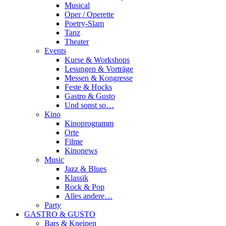
Musical
Oper / Operette
Poetry-Slam
Tanz
Theater
Events
Kurse & Workshops
Lesungen & Vorträge
Messen & Kongresse
Feste & Hocks
Gastro & Gusto
Und sonst so…
Kino
Kinoprogramm
Orte
Filme
Kinonews
Music
Jazz & Blues
Klassik
Rock & Pop
Alles andere…
Party
GASTRO & GUSTO
Bars & Kneipen