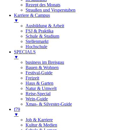
Rezept des Monats
Straußen und Vesperstuben
Karriere & Campus
▼
Ausbildung & Arbeit
FSJ & Praktika
Schule & Studium
Stellenmarkt
Hochschule
SPECIALS
▼
business im Breisgau
Bauen & Wohnen
Festival-Guide
Freizeit
Haus & Garten
Natur & Umwelt
Reise-Special
Wein-Guide
Xmas- & Silvester-Guide
f79
▼
Job & Karriere
Kultur & Medien