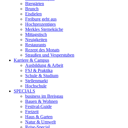
Biergärten
Brunch
Eisdielen
Freiburg geht aus
Hochprozentiges
Merkles Sterneküche
Mittagstisch
Neuigkeiten
Restaurants
Rezept des Monats
Straußen und Vesperstuben
Karriere & Campus
Ausbildung & Arbeit
FSJ & Praktika
Schule & Studium
Stellenmarkt
Hochschule
SPECIALS
business im Breisgau
Bauen & Wohnen
Festival-Guide
Freizeit
Haus & Garten
Natur & Umwelt
Reise-Special