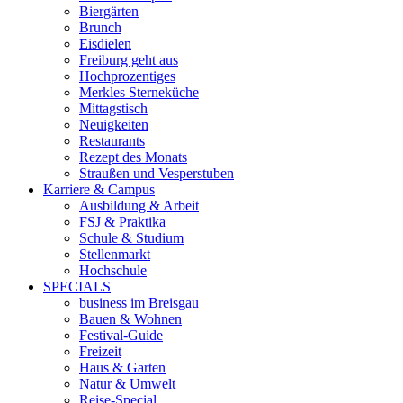
Biergärten
Brunch
Eisdielen
Freiburg geht aus
Hochprozentiges
Merkles Sterneküche
Mittagstisch
Neuigkeiten
Restaurants
Rezept des Monats
Straußen und Vesperstuben
Karriere & Campus
Ausbildung & Arbeit
FSJ & Praktika
Schule & Studium
Stellenmarkt
Hochschule
SPECIALS
business im Breisgau
Bauen & Wohnen
Festival-Guide
Freizeit
Haus & Garten
Natur & Umwelt
Reise-Special