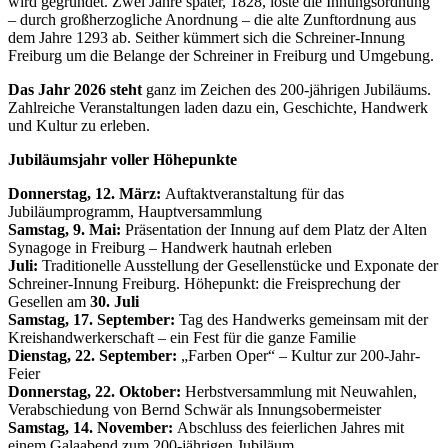
wird gegründet. Zwei Jahre später, 1828, löste die Innungsordnung
– durch großherzogliche Anordnung – die alte Zunftordnung aus
dem Jahre 1293 ab. Seither kümmert sich die Schreiner-Innung
Freiburg um die Belange der Schreiner in Freiburg und Umgebung.
Das Jahr 2026 steht
ganz im Zeichen des 200-jährigen
Jubiläums.
Zahlreiche Veranstaltungen laden dazu ein, Geschichte, Handwerk
und Kultur zu erleben.
Jubiläumsjahr voller Höhepunkte
Donnerstag, 12. März:
Auftaktveranstaltung für das
Jubiläumprogramm, Hauptversammlung
Samstag, 9. Mai:
Präsentation der Innung auf dem Platz der Alten
Synagoge in Freiburg – Handwerk hautnah erleben
Juli:
Traditionelle Ausstellung der Gesellenstücke und Exponate der
Schreiner-Innung Freiburg. Höhepunkt: die Freisprechung der
Gesellen am
30. Juli
Samstag, 17. September:
Tag des Handwerks gemeinsam mit der
Kreishandwerkerschaft – ein Fest für die ganze Familie
Dienstag, 22. September:
„Farben Oper“ – Kultur zur 200-Jahr-
Feier
Donnerstag, 22. Oktober:
Herbstversammlung mit Neuwahlen,
Verabschiedung von Bernd Schwär als Innungsobermeister
Samstag, 14. November:
Abschluss des feierlichen Jahres mit
einem Galaabend zum 200-jährigen Jubiläum