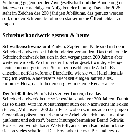
Vertretung gegenüber der Zivilgesellschaft und die
Bündelung der
Interessen die wichtigs
ten Aufgaben der Innung. Das Jahr
2026
steht im Zeichen des 200-jährigen Jubiläums, das genutzt werden
soll,
um den Schreinerberuf noch stärker in die Öffentlichkeit zu
tragen.
Schreinerhandwerk gestern & heute
Schwalbenschwanz und
Zinken, Zapfen
und Nute sind mit dem
Schreinerhand
werk seit Jahrhunderten verbunden.
Das traditionelle
Schreinerhandwerk hat sich in den vergangenen 200 Jahren aber
weiterentwickelt. Wo früher der Hobel angesetzt wurde, erledi
gen
heute computergesteuerte
Schreiner
maschinen die Arbeit. Es
ent
stehen
per
fekt geformte Einzelteile, wie sie
von H
and niemals
möglich wären. Andererseits erlebt seit einigen Jahren altes,
krummes Holz, das früher entsorgt wurde, eine Renaissance.
Der Vielfalt des
Berufs ist es zu verdanken, dass das
Schreinerhandwerk heute so lebendig ist wie vor 200 Jahren. Da
mit
das so bleibt, wird im Jubiläums
jahr auch der Nachwuchs im Fokus
stehen. „Mit unserer 200-Jahr-Feier
wollen wir uns auch der jungen
Gene
ration präsentieren, die unsere Arbeit vielleicht noch nicht so
gut kennt und
schätzt“, betont Innungsobermeister
Bernd Schwär.
Holz sei ein wunderba
rer Werkstoff; aus einem Baumstamm
lasse
sich so vieles schaffen. „Das Er
gebnis ist etwas Beständiges, das