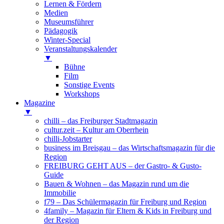
Lernen & Fördern
Medien
Museumsführer
Pädagogik
Winter-Special
Veranstaltungskalender
▼
Bühne
Film
Sonstige Events
Workshops
Magazine
▼
chilli – das Freiburger Stadtmagazin
cultur.zeit – Kultur am Oberrhein
chilli-Jobstarter
business im Breisgau – das Wirtschaftsmagazin für die
Region
FREIBURG GEHT AUS – der Gastro- & Gusto-
Guide
Bauen & Wohnen – das Magazin rund um die
Immobilie
f79 – Das Schülermagazin für Freiburg und Region
4family – Magazin für Eltern & Kids in Freiburg und
der Region