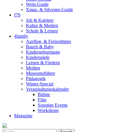
Wein-Guide
Xmas- & Silvester-Guide
f79
Job & Karriere
Kultur & Medien
Schule & Lernen
4family
Ausflug- & Freizeittipps
Bauch & Baby
Kindergeburtstage
Kinderspiele
Lernen & Fördern
Medien
Museumsführer
Pädagogik
Winter-Special
Veranstaltungskalender
Bühne
Film
Sonstige Events
Workshops
Magazine