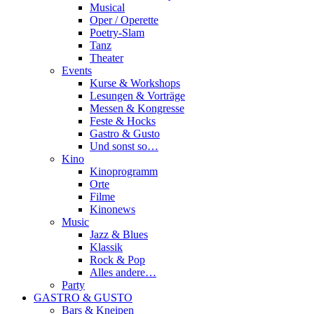
Musical
Oper / Operette
Poetry-Slam
Tanz
Theater
Events
Kurse & Workshops
Lesungen & Vorträge
Messen & Kongresse
Feste & Hocks
Gastro & Gusto
Und sonst so…
Kino
Kinoprogramm
Orte
Filme
Kinonews
Music
Jazz & Blues
Klassik
Rock & Pop
Alles andere…
Party
GASTRO & GUSTO
Bars & Kneipen