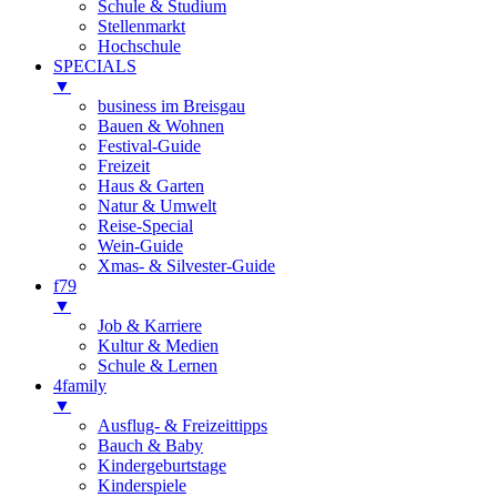
Schule & Studium
Stellenmarkt
Hochschule
SPECIALS
▼
business im Breisgau
Bauen & Wohnen
Festival-Guide
Freizeit
Haus & Garten
Natur & Umwelt
Reise-Special
Wein-Guide
Xmas- & Silvester-Guide
f79
▼
Job & Karriere
Kultur & Medien
Schule & Lernen
4family
▼
Ausflug- & Freizeittipps
Bauch & Baby
Kindergeburtstage
Kinderspiele