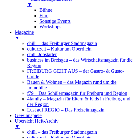
▼
Bühne
Film
Sonstige Events
Workshops
Magazine
▼
chilli – das Freiburger Stadtmagazin
cultur.zeit – Kultur am Oberrhein
chilli-Jobstarter
business im Breisgau – das Wirtschaftsmagazin für die
Region
FREIBURG GEHT AUS – der Gastro- & Gusto-
Guide
Bauen & Wohnen – das Magazin rund um die
Immobilie
f79 – Das Schülermagazin für Freiburg und Region
4family – Magazin für Eltern & Kids in Freiburg und
der Region
Lust auf REGIO – Das Freizeitmagazin
Gewinnspiele
Übersicht Heft-Archiv
▼
chilli – das Freiburger Stadtmagazin
cultur.zeit – Kultur am Oberrhein