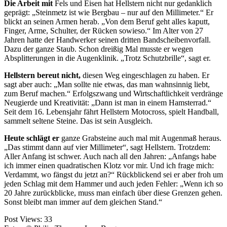
Die Arbeit mit
Fels und Eisen hat Hellstern nicht nur ge
danklich
geprägt: „Steinmetz ist wie Bergbau – nur auf
den Millimeter.“ Er
blickt an seinen Armen herab. „Von dem Beruf geht alles kaputt,
Finger, Arme, Schulter, der Rücken sowieso.“ Im Alter von 27
Jahren hatte der Handwerker seinen dritten Bandscheibenvorfall.
Dazu der gan
ze Staub. Schon dreißig Mal musste er wegen
Absplitterungen in die Augenklinik. „Trotz Schutzbrille“,
sagt er.
Hellstern bereut nicht,
diesen Weg eingeschlagen zu haben. Er
sagt aber auch: „Man sollte nie etwas, das man wahnsinnig liebt,
zum Beruf machen.“
Erfolgszwang und Wirtschaft
lichkeit verdränge
Neugierde
und Kreativität: „Dann ist
man in einem Hamsterrad.“
Seit dem 16. Lebensjahr fährt
Hellstern Motocross, spielt
Handball,
sammelt seltene
Steine. Das ist sein Ausgleich.
Heute schlägt er
ganze Grabsteine auch mal mit Augen
maß heraus.
„Das stimmt dann auf vier Millimeter“,
sagt Hellstern. Trotzdem:
Aller Anfang ist schwer. Auch nach all den Jahren: „Anfangs habe
ich immer einen quadra
tischen Klotz vor mir. Und
ich frage mich:
Verdammt, wo fängst du jetzt an?“ Rückblickend sei er aber froh um
jeden Schlag mit dem Ham
mer und auch jeden Fehler: „Wenn ich so
20 Jahre
zurückblicke, muss man einfach über diese Grenzen gehen.
Sonst bleibt man immer auf dem gleichen Stand.“
Post Views:
33