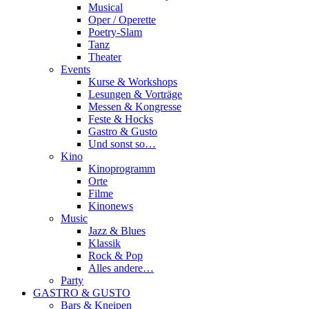
Musical
Oper / Operette
Poetry-Slam
Tanz
Theater
Events
Kurse & Workshops
Lesungen & Vorträge
Messen & Kongresse
Feste & Hocks
Gastro & Gusto
Und sonst so…
Kino
Kinoprogramm
Orte
Filme
Kinonews
Music
Jazz & Blues
Klassik
Rock & Pop
Alles andere…
Party
GASTRO & GUSTO
Bars & Kneipen