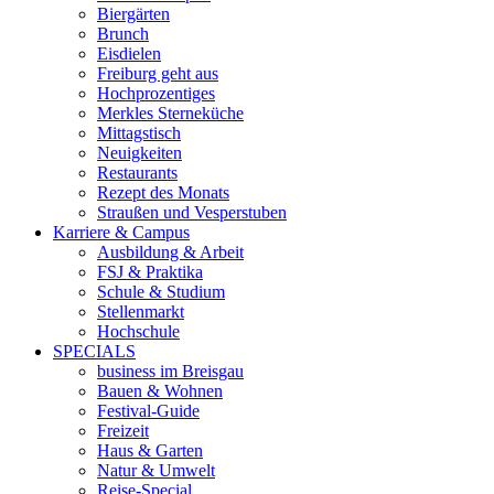
Biergärten
Brunch
Eisdielen
Freiburg geht aus
Hochprozentiges
Merkles Sterneküche
Mittagstisch
Neuigkeiten
Restaurants
Rezept des Monats
Straußen und Vesperstuben
Karriere & Campus
Ausbildung & Arbeit
FSJ & Praktika
Schule & Studium
Stellenmarkt
Hochschule
SPECIALS
business im Breisgau
Bauen & Wohnen
Festival-Guide
Freizeit
Haus & Garten
Natur & Umwelt
Reise-Special