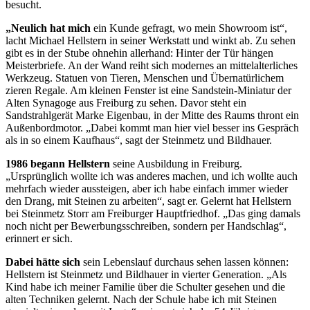
besucht.
„Neulich hat mich
ein Kunde gefragt, wo mein Showroom ist“,
lacht Michael Hellstern in seiner Werkstatt und winkt ab. Zu sehen
gibt es in der Stube ohnehin allerhand: Hinter der
Tür hängen
Meisterbriefe. An der
Wand reiht sich modernes an mittelalterliches
Werkzeug. Statuen von Tieren, Menschen und Übernatürlichem
zieren Regale. Am kleinen Fenster ist eine Sandstein-Miniatur der
Alten Synagoge aus Freiburg zu sehen. Davor steht ein
Sandstrahlgerät Marke Eigenbau, in der Mitte des Raums thront ein
Außenbordmotor. „Dabei kommt man hier viel besser ins Gespräch
als in so einem Kauf
haus“, sagt der Steinmetz und
Bildhauer.
1986 begann Hellstern
seine Ausbil
dung in Freiburg.
„Ursprünglich
wollte ich was anderes machen, und ich wollte auch
mehrfach wieder aussteigen, aber ich habe einfach immer wieder
den Drang, mit Steinen zu arbeiten“, sagt er. Gelernt hat Hellstern
bei Steinmetz Storr am Freiburger
Hauptfriedhof. „Das ging damals
noch nicht per Bewerbungsschreiben, sondern per Handschlag“,
erinnert er sich.
Dabei hätte sich
sein Lebenslauf durch
aus sehen lassen können:
Hellstern ist Steinmetz und Bildhauer in vier
ter Generation. „Als
Kind habe ich
meiner Familie über die Schulter gesehen und die
alten Techniken gelernt. Nach der Schule habe ich mit
Steinen