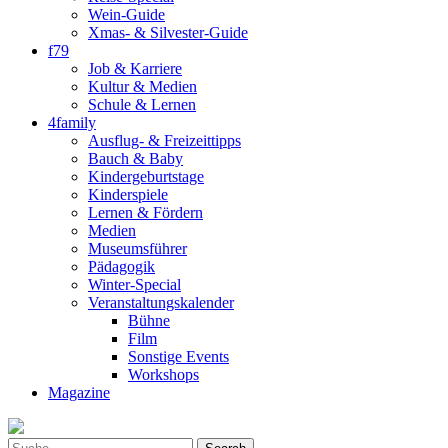
Wein-Guide
Xmas- & Silvester-Guide
f79
Job & Karriere
Kultur & Medien
Schule & Lernen
4family
Ausflug- & Freizeittipps
Bauch & Baby
Kindergeburtstage
Kinderspiele
Lernen & Fördern
Medien
Museumsführer
Pädagogik
Winter-Special
Veranstaltungskalender
Bühne
Film
Sonstige Events
Workshops
Magazine