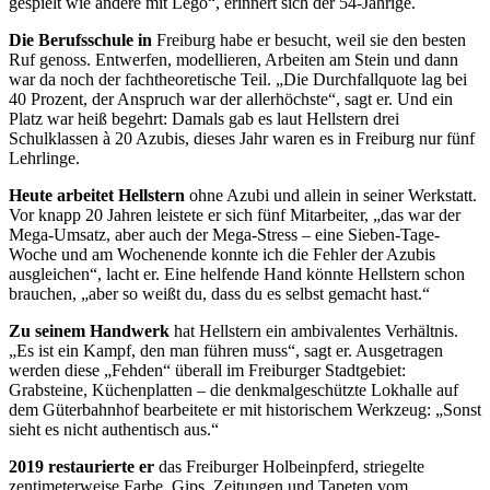
gespielt wie andere mit
Lego“, erinnert sich der 54-Jährige.
Die Berufsschule in
Freiburg habe er besucht, weil sie den besten
Ruf genoss. Entwerfen, modellieren, Arbeiten am Stein und dann
war da noch der fachtheoretische Teil. „Die Durchfallquote lag bei
40 Prozent, der Anspruch war der allerhöchste“, sagt er. Und ein
Platz war heiß begehrt: Damals gab es laut Hellstern drei
Schulklassen à 20 Azubis, die
ses Jahr waren es in Freiburg nur
fünf
Lehrlinge.
Heute arbeitet Hellstern
ohne Azubi und allein in seiner Werkstatt.
Vor
knapp 20 Jahren leistete er sich
fünf Mitarbeiter, „das war der
Mega-Umsatz, aber auch der Mega-Stress – eine Sieben-Tage-
Woche und am
Wochenende konnte ich die Fehler
der Azubis
ausgleichen“, lacht er.
Eine helfende Hand könnte Hell
stern schon
brauchen, „aber so weißt du, dass du es selbst gemacht hast.“
Zu seinem Handwerk
hat Hellstern
ein ambivalentes Verhältnis.
„Es ist ein Kampf, den man führen muss“, sagt er. Ausgetragen
werden diese
„Fehden“ überall im Freiburger Stadtgebiet:
Grabsteine, Küchen
platten – die denkmalgeschützte Lok
halle auf
dem Güterbahnhof bearbeitete er mit historischem Werkzeug: „Sonst
sieht es nicht authen
tisch aus.“
2019 restaurierte er
das Freiburger Holbeinpferd, striegelte
zentimeterweise Farbe, Gips, Zeitungen und Tapeten vom