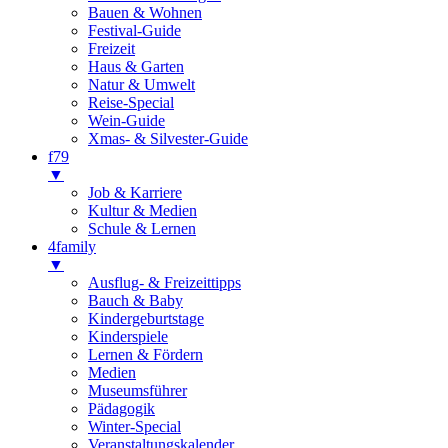
Bauen & Wohnen
Festival-Guide
Freizeit
Haus & Garten
Natur & Umwelt
Reise-Special
Wein-Guide
Xmas- & Silvester-Guide
f79
▼
Job & Karriere
Kultur & Medien
Schule & Lernen
4family
▼
Ausflug- & Freizeittipps
Bauch & Baby
Kindergeburtstage
Kinderspiele
Lernen & Fördern
Medien
Museumsführer
Pädagogik
Winter-Special
Veranstaltungskalender