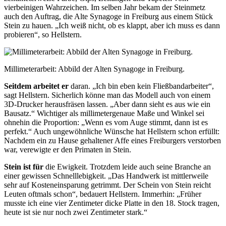
vierbeinigen Wahrzeichen. Im selben Jahr bekam der
Steinmetz
auch den Auftrag, die Alte Synagoge in Freiburg aus einem Stück
Stein zu hauen. „Ich weiß nicht, ob es klappt, aber ich muss es dann
probieren“, so Hellstern.
Millimeterarbeit: Abbild der Alten Synagoge in Freiburg.
Seitdem arbeitet er
daran. „Ich bin eben kein Fließbandarbeiter“,
sagt Hellstern. Sicherlich könne man das Modell auch von einem
3D-Drucker
herausfräsen lassen. „Aber
dann sieht es aus wie ein
Bausatz.“ Wichtiger als millimet
ergenaue Maße und Winkel
sei
ohnehin die Proportion: „Wenn es vom Auge stimmt, dann ist es
perfekt.“ Auch ungewöhnliche Wünsche hat Hellstern schon erfüllt:
Nachdem ein zu Hause gehaltener Affe eines Freiburgers verstorben
war, verewigte er den Primaten in Stein.
Stein ist für
die Ewigkeit. Trotzdem leide auch seine
Branche an
einer gewissen Schnellle
bigkeit. „Das Handwerk ist mittlerweile
sehr auf Kosten
einsparung getrimmt. Der
Schein von Stein reicht
Leuten oftmals schon“, bedauert Hellstern. Immerhin: „Früher
musste ich eine vier Zentimeter dicke Platte in den 18. Stock tragen,
heute ist sie nur noch zwei Zentimeter stark.“