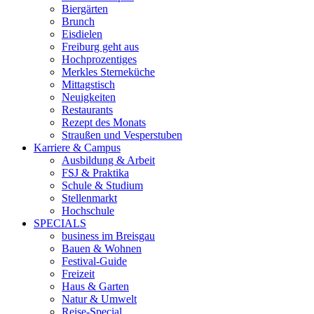
Biergärten
Brunch
Eisdielen
Freiburg geht aus
Hochprozentiges
Merkles Sterneküche
Mittagstisch
Neuigkeiten
Restaurants
Rezept des Monats
Straußen und Vesperstuben
Karriere & Campus
Ausbildung & Arbeit
FSJ & Praktika
Schule & Studium
Stellenmarkt
Hochschule
SPECIALS
business im Breisgau
Bauen & Wohnen
Festival-Guide
Freizeit
Haus & Garten
Natur & Umwelt
Reise-Special