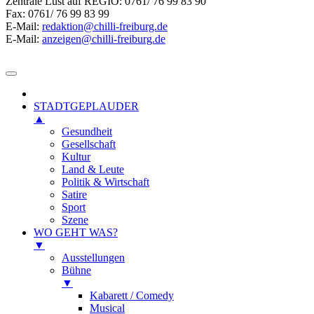
Zentrale Lust auf REGIO: 0761/ 76 99 83 90
Fax: 0761/ 76 99 83 99
E-Mail:
redaktion@chilli-freiburg.de
E-Mail:
anzeigen@chilli-freiburg.de
STADTGEPLAUDER
▲
Gesundheit
Gesellschaft
Kultur
Land & Leute
Politik & Wirtschaft
Satire
Sport
Szene
WO GEHT WAS?
▼
Ausstellungen
Bühne
▼
Kabarett / Comedy
Musical