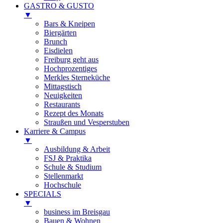
GASTRO & GUSTO
▼
Bars & Kneipen
Biergärten
Brunch
Eisdielen
Freiburg geht aus
Hochprozentiges
Merkles Sterneküche
Mittagstisch
Neuigkeiten
Restaurants
Rezept des Monats
Straußen und Vesperstuben
Karriere & Campus
▼
Ausbildung & Arbeit
FSJ & Praktika
Schule & Studium
Stellenmarkt
Hochschule
SPECIALS
▼
business im Breisgau
Bauen & Wohnen