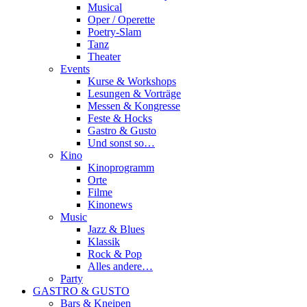
Musical
Oper / Operette
Poetry-Slam
Tanz
Theater
Events
Kurse & Workshops
Lesungen & Vorträge
Messen & Kongresse
Feste & Hocks
Gastro & Gusto
Und sonst so…
Kino
Kinoprogramm
Orte
Filme
Kinonews
Music
Jazz & Blues
Klassik
Rock & Pop
Alles andere…
Party
GASTRO & GUSTO
Bars & Kneipen