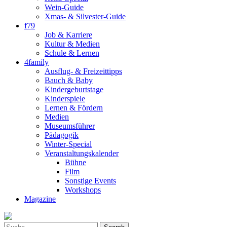
Wein-Guide
Xmas- & Silvester-Guide
f79
Job & Karriere
Kultur & Medien
Schule & Lernen
4family
Ausflug- & Freizeittipps
Bauch & Baby
Kindergeburtstage
Kinderspiele
Lernen & Fördern
Medien
Museumsführer
Pädagogik
Winter-Special
Veranstaltungskalender
Bühne
Film
Sonstige Events
Workshops
Magazine