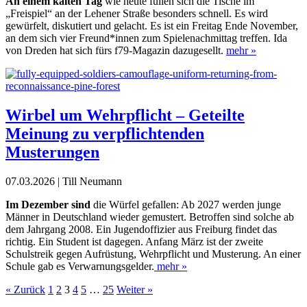
An einem kalten Tag
wie heute füllen sich die Tische im
„Freispiel“ an der Lehener Straße besonders schnell. Es wird
gewürfelt, diskutiert und gelacht. Es ist ein Freitag Ende November,
an dem sich vier Freund*innen zum Spielenachmittag treffen. Ida
von Dreden hat sich fürs f79-Magazin dazugesellt.
mehr »
Wirbel um Wehrpflicht – Geteilte
Meinung zu verpflichtenden
Musterungen
07.03.2026 | Till Neumann
I
m Dezember sind
die Würfel
gefallen: Ab 2027 werden junge
Männer in Deutschland wieder
gemustert. Betroffen sind solche
ab
dem Jahrgang 2008. Ein Jugend
offizier aus Freiburg findet das
richtig. Ein Student ist dagegen. Anfang März
ist der zweite
Schulstreik gegen Aufrüstung, Wehrpflicht und
Musterung. An einer
Schule gab es Verwarnungsgelder.
mehr »
« Zurück
1
2
3
4
5
…
25
Weiter »