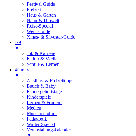
Festival-Guide
Freizeit
Haus & Garten
Natur & Umwelt
Reise-Special
Wein-Guide
Xmas- & Silvester-Guide
f79
▼
Job & Karriere
Kultur & Medien
Schule & Lernen
4family
▼
Ausflug- & Freizeittipps
Bauch & Baby
Kindergeburtstage
Kinderspiele
Lernen & Fördern
Medien
Museumsführer
Pädagogik
Winter-Special
Veranstaltungskalender
▼