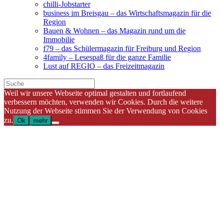
chilli-Jobstarter
business im Breisgau – das Wirtschaftsmagazin für die
Region
Bauen & Wohnen – das Magazin rund um die
Immobilie
f79 – das Schülermagazin für Freiburg und Region
4family – Lesespaß für die ganze Familie
Lust auf REGIO – das Freizeitmagazin
Weil wir unsere Webseite optimal gestalten und fortlaufend
verbessern möchten, verwenden wir Cookies. Durch die weitere
Nutzung der Webseite stimmen Sie der Verwendung von Cookies
zu.
Ok
mehr