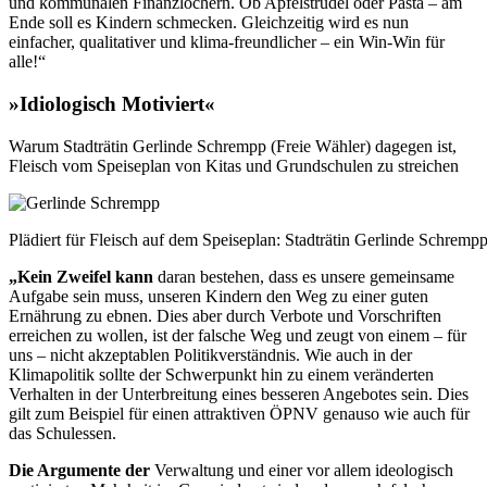
und kommunalen Finanzlöchern. Ob Apfelstrudel oder Pasta – am
Ende soll es Kindern schmecken. Gleichzeitig wird es nun
einfacher, qualitativer und klima-freundlicher – ein Win-Win für
alle!“
»I
diologisch Motiviert
«
Warum Stadträtin Gerlinde Schrempp (Freie Wähler) dagegen ist,
Fleisch vom Speiseplan von Kitas und Grundschulen zu streichen
Plädiert für Fleisch auf dem Speiseplan: Stadträtin Gerlinde Schremp
„Kein Zweifel
kann
daran bestehen, dass es unsere gemeinsame
Aufgabe sein muss, unseren Kindern den Weg zu einer guten
Ernährung zu ebnen. Dies aber durch Verbote und Vorschriften
erreichen zu wollen, ist der falsche Weg und zeugt von einem – für
uns – nicht akzeptablen Politikverständnis. Wie auch in der
Klimapolitik sollte der Schwerpunkt hin zu einem veränderten
Verhalten in der Unterbreitung eines besseren Angebotes sein. Dies
gilt zum Beispiel für einen attraktiven ÖPNV genauso wie auch für
das Schulessen.
Die Argumente
der
Verwaltung und einer vor allem ideologisch