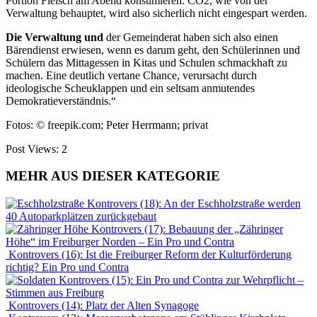
Portion Fleisch am Abend konsumieren. CO2, wie von der
Verwaltung behauptet, wird also sicherlich nicht eingespart werden.
Die Verwaltung
und
der Gemeinderat haben sich also einen
Bärendienst
erwiesen, wenn es darum geht, den
Schülerinnen und
Schülern das Mittagessen in Kitas und Schulen schmackhaft zu
machen. Eine deutlich vertane Chance, verursacht durch
ideologische Scheuklappen und ein seltsam anmutendes
Demokratieverständnis.“
Fotos: © freepik.com;
Peter Herrmann;
privat
Post Views:
2
MEHR AUS DIESER KATEGORIE
Kontrovers (18): An der Eschholzstraße werden
40 Autoparkplätzen zurückgebaut
Kontrovers (17): Bebauung der „Zähringer
Höhe“ im Freiburger Norden – Ein Pro und Contra
Kontrovers (16): Ist die Freiburger Reform der Kulturförderung
richtig? Ein Pro und Contra
Kontrovers (15): Ein Pro und Contra zur Wehrpflicht –
Stimmen aus Freiburg
Kontrovers (14): Platz der Alten Synagoge