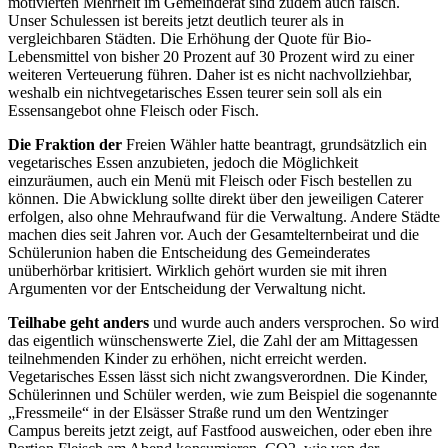
motivierten Mehrheit im Gemeinderat sind zudem auch falsch.
Unser Schulessen ist bereits jetzt deutlich teurer als in
vergleichbaren Städten. Die Erhöhung der Quote für Bio-
Lebensmittel von bisher 20 Prozent auf 30 Prozent wird zu einer
weiteren Verteuerung führen. Daher ist es nicht nachvollziehbar,
weshalb ein nichtvegetarisches Essen teurer sein soll als ein
Essensangebot ohne Fleisch oder Fisch.
Die Fraktion
der
Freien Wähler hatte beantragt, grundsätzlich ein
vegetarisches Essen anzubieten, jedoch die Möglichkeit
einzuräumen, auch ein Menü mit Fleisch oder Fisch bestellen zu
können. Die Abwicklung sollte direkt über den
jeweiligen Caterer
erfolgen, also ohne
Mehraufwand für die Verwaltung. Andere Städte
machen dies seit Jahren vor. Auch der Gesamtelternbeirat und die
Schülerunion haben die Entscheidung des Gemeinderates
unüberhörbar kritisiert.
Wirklich gehört wurden sie mit ihren
Argumenten vor der Entscheidung der Verwaltung nicht.
Teilhabe geht anders
und wurde auch
anders versprochen. So wird
das eigentlich wünschenswerte Ziel, die Zahl der am Mittagessen
teilnehmenden Kinder zu erhöhen, nicht erreicht werden.
Vegetarisches Essen lässt sich nicht zwangsverordnen. Die Kinder,
Schülerinnen und Schüler werden, wie zum Beispiel die sogenannte
„Fressmeile“ in der Elsässer Straße rund um den Wentzinger
Campus bereits jetzt zeigt, auf Fastfood ausweichen, oder eben ihre