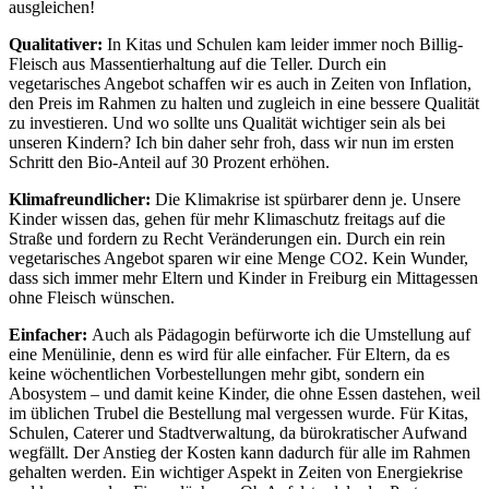
ausgleichen!
Qualitativer:
In Kitas und Schulen kam leider immer noch Billig-
Fleisch aus Massentierhaltung auf die Teller. Durch ein
vegetarisches Angebot schaffen wir es auch in Zeiten von Inflation,
den Preis im Rahmen zu halten und zugleich in eine bessere Qualität
zu investieren. Und wo sollte uns Qualität wichtiger sein als bei
unseren Kindern? Ich bin daher sehr froh, dass wir nun im ersten
Schritt den Bio-Anteil auf 30 Prozent erhöhen.
Klimafreundlicher:
Die Klimakrise ist spürbarer denn je. Unsere
Kinder wissen das, gehen für mehr Klimaschutz freitags auf die
Straße und fordern zu
Recht Veränderungen ein. Durch ein rein
vegetarisches Angebot sparen wir eine Menge CO
2
. Kein Wunder,
dass sich immer mehr Eltern und Kinder in Freiburg ein Mittagessen
ohne Fleisch wünschen.
Einfacher:
Auch als Pädagogin befürworte ich die Umstellung auf
eine Menülinie, denn es wird für alle einfacher. Für Eltern, da es
keine wöchentlichen Vorbestellungen mehr gibt, sondern ein
Abosystem – und damit keine Kinder, die ohne Essen dastehen, weil
im üblichen Trubel die Bestellung mal vergessen wurde. Für Kitas,
Schulen, Caterer und Stadtverwaltung, da bürokratischer Aufwand
wegfällt. Der Anstieg der Kosten kann dadurch für alle im Rahmen
gehalten werden. Ein wichtiger Aspekt in Zeiten von Energiekrise