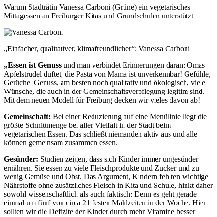
Warum Stadträtin Vanessa Carboni (Grüne) ein vegetarisches
Mittagessen an Freiburger Kitas und Grundschulen unterstützt
„Einfacher, qualitativer, klimafreundlicher“: Vanessa Carboni
„Essen ist Genuss
und man verbindet Erinnerungen daran: Omas
Apfelstrudel duftet, die Pasta von Mama ist unverkennbar! Gefühle,
Gerüche, Genuss, am
besten noch qualitativ und ökologisch,
viele
Wünsche, die auch in der Gemein
schaftsverpflegung legitim sind.
Mit
dem neuen Modell für Freiburg decken wir vieles davon ab!
Gemeinschaft:
Bei einer Reduzierung auf eine Menülinie liegt die
größte Schnittmenge bei aller Vielfalt in der Stadt beim
vegetarischen Essen. Das schließt nie
manden aktiv aus und alle
können ge
meinsam zusammen essen.
Gesünder:
Studien zeigen, dass sich
Kinder immer ungesünder
ernähren.
Sie essen zu viele Fleischprodukte und Zucker und zu
wenig Gemüse und Obst. Das Argument, Kindern fehlten wichtige
Nährstoffe ohne zusätzliches Fleisch in Kita und Schule, hinkt daher
sowohl wissenschaftlich als auch faktisch: Denn es geht gerade
einmal um fünf von circa 21 festen Mahlzeiten in der Woche. Hier
sollten wir die Defizite der Kinder durch mehr Vitamine besser