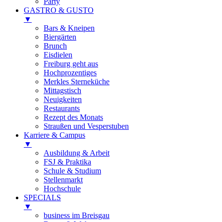
Party
GASTRO & GUSTO
▼
Bars & Kneipen
Biergärten
Brunch
Eisdielen
Freiburg geht aus
Hochprozentiges
Merkles Sterneküche
Mittagstisch
Neuigkeiten
Restaurants
Rezept des Monats
Straußen und Vesperstuben
Karriere & Campus
▼
Ausbildung & Arbeit
FSJ & Praktika
Schule & Studium
Stellenmarkt
Hochschule
SPECIALS
▼
business im Breisgau