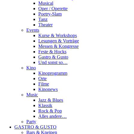
Musical
Oper / Operette
Poetry-Slam
Tanz
Theater
Events
Kurse & Workshops
Lesungen & Vorträge
Messen & Kongresse
Feste & Hocks
Gastro & Gusto
Und sonst so…
Kino
Kinoprogramm
Orte
Filme
Kinonews
Music
Jazz & Blues
Klassik
Rock & Pop
Alles andere…
Party
GASTRO & GUSTO
Bars & Kneipen