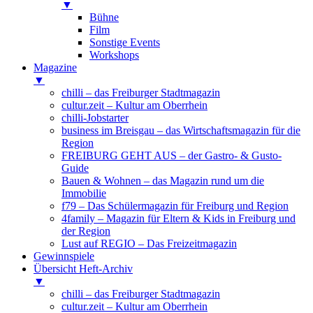
▼
Bühne
Film
Sonstige Events
Workshops
Magazine
▼
chilli – das Freiburger Stadtmagazin
cultur.zeit – Kultur am Oberrhein
chilli-Jobstarter
business im Breisgau – das Wirtschaftsmagazin für die
Region
FREIBURG GEHT AUS – der Gastro- & Gusto-
Guide
Bauen & Wohnen – das Magazin rund um die
Immobilie
f79 – Das Schülermagazin für Freiburg und Region
4family – Magazin für Eltern & Kids in Freiburg und
der Region
Lust auf REGIO – Das Freizeitmagazin
Gewinnspiele
Übersicht Heft-Archiv
▼
chilli – das Freiburger Stadtmagazin
cultur.zeit – Kultur am Oberrhein