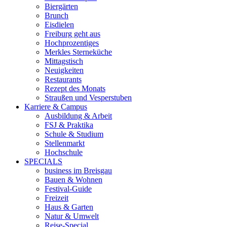
Biergärten
Brunch
Eisdielen
Freiburg geht aus
Hochprozentiges
Merkles Sterneküche
Mittagstisch
Neuigkeiten
Restaurants
Rezept des Monats
Straußen und Vesperstuben
Karriere & Campus
Ausbildung & Arbeit
FSJ & Praktika
Schule & Studium
Stellenmarkt
Hochschule
SPECIALS
business im Breisgau
Bauen & Wohnen
Festival-Guide
Freizeit
Haus & Garten
Natur & Umwelt
Reise-Special