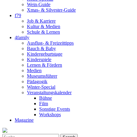
Wein-Guide
Xmas- & Silvester-Guide
f79
Job & Karriere
Kultur & Medien
Schule & Lernen
4family
Ausflug- & Freizeittipps
Bauch & Baby
Kindergeburtstage
Kinderspiele
Lernen & Fördern
Medien
Museumsführer
Pädagogik
Winter-Special
Veranstaltungskalender
Bühne
Film
Sonstige Events
Workshops
Magazine