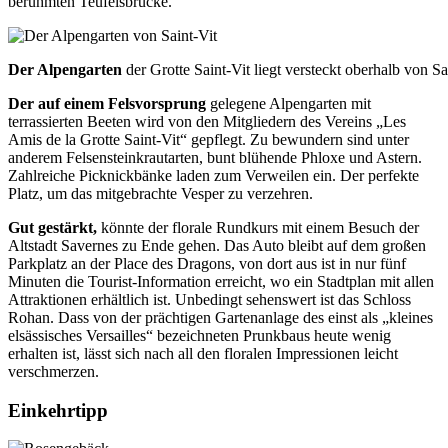
berühmten Teufelsbrücke.
Der Alpengarten
der Grotte Saint-Vit liegt versteckt oberhalb von S
Der auf einem Felsvorsprung
gelegene Alpengarten mit
terrassierten Beeten wird von den Mitgliedern des Vereins „Les
Amis de la Grotte Saint-Vit“ gepflegt. Zu bewundern sind unter
anderem Felsensteinkrautarten, bunt blühende Phloxe und Astern.
Zahlreiche Picknickbänke laden zum Verweilen ein. Der perfekte
Platz, um das mitgebrachte Vesper zu verzehren.
Gut gestärkt,
könnte der florale Rundkurs mit einem Besuch der
Altstadt Savernes zu Ende gehen. Das Auto bleibt auf dem großen
Parkplatz an der Place des Dragons, von dort aus ist in nur fünf
Minuten die Tourist-Information erreicht, wo ein Stadtplan mit allen
Attraktionen erhältlich ist. Unbedingt sehenswert ist das Schloss
Rohan. Dass von der prächtigen Gartenanlage des einst als „kleines
elsässisches Versailles“ bezeichneten Prunkbaus heute wenig
erhalten ist, lässt sich nach all den floralen Impressionen leicht
verschmerzen.
Einkehrtipp