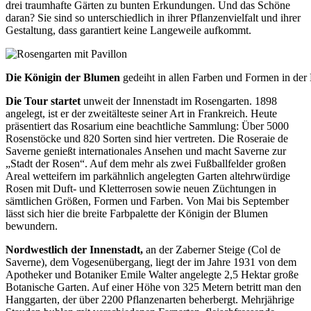
drei traumhafte Gärten
zu bunten Erkundungen. Und das Schöne
daran? Sie sind so unter
schiedlich in ihrer Pflanzenvielfalt und ihrer
Gestaltung, dass garantiert keine
Langeweile aufkommt.
Die Königin der Blumen
gedeiht in allen Farben und Formen in der
Die Tour startet
unweit der Innenstadt im Rosengarten. 1898
angelegt, ist er der zweitälteste seiner Art in Frankreich. Heute
präsentiert das Rosarium eine beachtliche Sammlung: Über 5000
Rosenstöcke und 820 Sorten sind hier vertreten. Die Roseraie de
Saverne genießt internationales Ansehen und macht Saverne zur
„Stadt der Rosen“. Auf dem mehr als zwei Fußballfelder großen
Areal wetteifern im parkähnlich angelegten Garten altehrwürdige
Rosen mit Duft- und Kletterrosen sowie neuen Züchtungen in
sämtlichen Größen, Formen und Farben. Von Mai bis September
lässt sich hier die breite Farbpalette der Königin der Blumen
bewundern.
Nordwestlich der Innenstadt,
an der Zaberner Steige (Col de
Saverne), dem Vogesenübergang, liegt der im Jahre 1931 von dem
Apotheker und Botaniker Emile Walter angelegte 2,5 Hektar große
Botanische Garten. Auf einer Höhe von 325 Metern betritt man den
Hanggarten, der über 2200 Pflanzenarten beherbergt. Mehrjährige