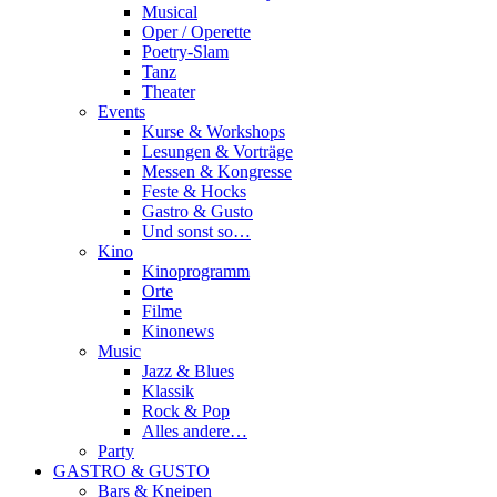
Musical
Oper / Operette
Poetry-Slam
Tanz
Theater
Events
Kurse & Workshops
Lesungen & Vorträge
Messen & Kongresse
Feste & Hocks
Gastro & Gusto
Und sonst so…
Kino
Kinoprogramm
Orte
Filme
Kinonews
Music
Jazz & Blues
Klassik
Rock & Pop
Alles andere…
Party
GASTRO & GUSTO
Bars & Kneipen