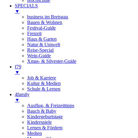
Hochschule
SPECIALS
▼
business im Breisgau
Bauen & Wohnen
Festival-Guide
Freizeit
Haus & Garten
Natur & Umwelt
Reise-Special
Wein-Guide
Xmas- & Silvester-Guide
f79
▼
Job & Karriere
Kultur & Medien
Schule & Lernen
4family
▼
Ausflug- & Freizeittipps
Bauch & Baby
Kindergeburtstage
Kinderspiele
Lernen & Fördern
Medien