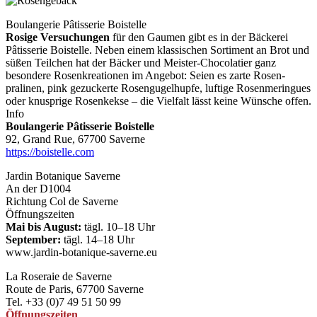
Boulangerie Pâtisserie Boistelle
Rosige Versuchungen
für den Gaumen
gibt es
in der Bäckerei
Pâtisserie
Boistelle. Neben einem klassischen Sortiment an Brot und
süßen
Teilchen hat der Bäcker und Meister-­Chocolatier ganz
besondere Rosenkreationen im Angebot:
Seien es zarte Rosen
­
pralinen, pink gezuckerte Rosengugelhupfe, luftige Rosenmeringues
oder
knusprige Rosenkekse – die Vielfalt
lässt keine Wünsche offen.
Info
Boulangerie Pâtisserie Boistelle
92, Grand Rue, 67700 Saverne
https://boistelle.com
Jardin Botanique Saverne
An der D1004
Richtung Col de Saverne
Öffnungszeiten
Mai bis August:
tägl. 10–18 Uhr
September:
tägl. 14–18 Uhr
www.jardin-botanique-saverne.eu
La Roseraie de Saverne
Route de Paris, 67700 Saverne
Tel. +33 (0)7 49 51 50 99
Öffnungszeiten