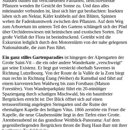
Stauden buhlen mit verschiedenen Farnarten, fleischfressende
Pflanzen wenden ihr Gesicht der Sonne zu. Und dass alles
miteinander verbunden
ist, lässt sich hier gut beobachten:
Insekten
laben sich am Nektar, Käfer krabbeln auf den Blüten, Spinnen
weben ihr Fadenkunstwerk zwischen den Pflanzen. Auf dem Weg
zum Arboretum im unteren Teil des Gartens
schlängelt sich der Pfad
über Orchi­
deenwiesen mit heimischen und exotischen Sorten. Die
große Vielfalt der
Flora ist beeindruckend. Getrübt wird
die
Exkursion lediglich durch den
Motorenlärm von der nahe gelegenen
Nationalstraße, die zum Pass führt.
Ein ganz stilles Gartenparadies
ist
hingegen der Alpengarten der
Grotte Saint-Vit – die ein oder andere Wanderkarte „verschweigt“
gar seine Exis
tenz. Er liegt gut versteckt oberhalb Sa
vernes in
Richtung Lutzelbourg. Von
der Route de la Vallée de la Zorn biegt
man rechts in Richtung Étang (Wei
her) du Ramsthal und fährt auf
einem
kurvenreichen Waldweg bis zum Forsthaus (Maison
Forestière). Vom Wanderparkplatz führt ein 20-mi­n­ütiger
Spaziergang durch schattigen
Misch­wald, bis ein baumfreier
Bergrücken erreicht ist: Der Blick öffnet sich auf einen
terrassenförmig angelegten Steingarten und die Ruine der
ehemaligen Kapelle des heiligen Vitus. 1866 zerstörte ein Feuer die
Kapelle, die neue Glaubensstätte liegt in den Tiefen einer Grotte.
Atemberaubend ist das grandiose Weitblick-Panorama: Auf dem
gegenüberliegenden Bergrücken thront die Burg Haut-Barr mit ihrer