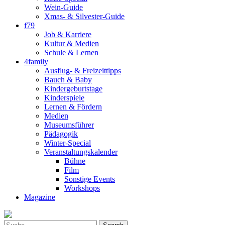
Wein-Guide
Xmas- & Silvester-Guide
f79
Job & Karriere
Kultur & Medien
Schule & Lernen
4family
Ausflug- & Freizeittipps
Bauch & Baby
Kindergeburtstage
Kinderspiele
Lernen & Fördern
Medien
Museumsführer
Pädagogik
Winter-Special
Veranstaltungskalender
Bühne
Film
Sonstige Events
Workshops
Magazine