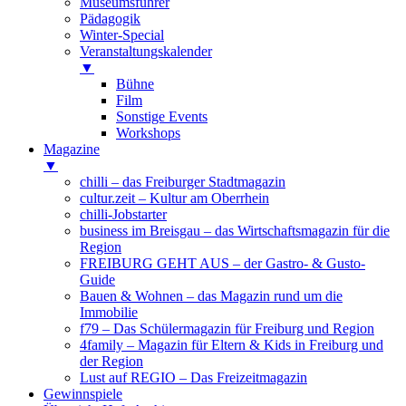
Museumsführer
Pädagogik
Winter-Special
Veranstaltungskalender
▼
Bühne
Film
Sonstige Events
Workshops
Magazine
▼
chilli – das Freiburger Stadtmagazin
cultur.zeit – Kultur am Oberrhein
chilli-Jobstarter
business im Breisgau – das Wirtschaftsmagazin für die
Region
FREIBURG GEHT AUS – der Gastro- & Gusto-
Guide
Bauen & Wohnen – das Magazin rund um die
Immobilie
f79 – Das Schülermagazin für Freiburg und Region
4family – Magazin für Eltern & Kids in Freiburg und
der Region
Lust auf REGIO – Das Freizeitmagazin
Gewinnspiele