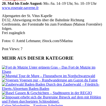
20. Mai bis Ende August:
Mo.-Sa. 14–19 Uhr, So. 10–19 Uhr
www.roseraie-saverne.fr
Alpengarten der St. Vitus Kapelle
D132, Abzweigung rechts über die Bahnlinie Richtung
Greifenstein, der Forststraße bis zum Forsthaus (Maison Forestière)
folgen.
Frei zugänglich
Fotos: ©
Astrid Lehmann;
iStock.com/SMarina
Post Views:
7
MEHR AUS DIESER KATEGORIE
Unter grünem Gras – Das Fort de Mutzig im
Elsass
Tour de Murg – Flussradweg im Nordschwarzwald
Vogesen pur – Rundwanderung am Gazon du Faing
Durch den Zauberwald – Friedrich-
Eberts-Aboretum Baden-Baden
Gassen & Geschichten – Stadttouren in der REGIO
Grüne Wundertüte – Ermitage Arlesheim