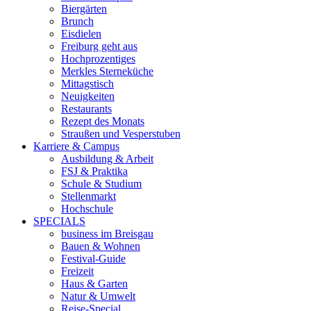
Biergärten
Brunch
Eisdielen
Freiburg geht aus
Hochprozentiges
Merkles Sterneküche
Mittagstisch
Neuigkeiten
Restaurants
Rezept des Monats
Straußen und Vesperstuben
Karriere & Campus
Ausbildung & Arbeit
FSJ & Praktika
Schule & Studium
Stellenmarkt
Hochschule
SPECIALS
business im Breisgau
Bauen & Wohnen
Festival-Guide
Freizeit
Haus & Garten
Natur & Umwelt
Reise-Special