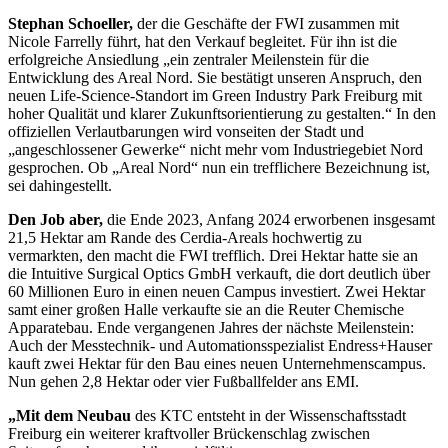
Stephan Schoeller,
der die Geschäfte der FWI zusammen mit
Nicole Farrelly führt, hat den Verkauf begleitet. Für ihn ist die
erfolgreiche Ansiedlung „ein zentraler Meilenstein für die
Entwicklung des Areal Nord. Sie bestätigt unseren
Anspruch, den
neuen Life-Science-Standort im Green In
dustry Park Freiburg mit
hoher Qualität und klarer Zukunftsorientierung zu gestalten.“ In den
offiziellen Verlautbarungen wird vonseiten der Stadt und
„angeschlossener Gewerke“
nicht mehr vom Industriegebiet Nord
gesprochen. Ob „Areal Nord“ nun ein trefflichere Bezeichnung ist,
sei dahingestellt.
Den Job aber,
die Ende 2023, Anfang 2024 erworbenen ins
gesamt
21,5 Hektar am Rande des Cerdia-Areals hochwertig
zu
vermarkten, den macht die FWI trefflich. Drei Hektar
hatte sie an
die Intuitive Surgical Optics GmbH verkauft, die dort deutlich über
60 Millionen Euro in einen neuen Campus investiert. Zwei Hektar
samt einer großen Halle verkaufte sie
an die Reuter Chemische
Apparatebau. Ende vergangenen
Jahres der nächste Meilenstein:
Auch der Messtechnik- und
Automationsspezialist Endress+Hauser
kauft zwei Hektar für den Bau eines neuen Unternehmenscampus.
Nun gehen 2,8 Hektar oder vier Fußballfelder ans EMI.
„Mit dem Neubau
des KTC entsteht in der Wissenschaftsstadt
Freiburg ein weiterer kraftvoller Brückenschlag zwischen