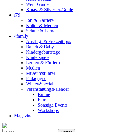
Wein-Guide
Xmas- & Silvester-Guide
f79
Job & Karriere
Kultur & Medien
Schule & Lernen
4family
Ausflug- & Freizeittipps
Bauch & Baby
Kindergeburtstage
Kinderspiele
Lernen & Fördern
Medien
Museumsführer
Pädagogik
Winter-Special
Veranstaltungskalender
Bühne
Film
Sonstige Events
Workshops
Magazine