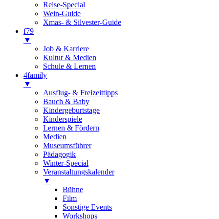
Reise-Special
Wein-Guide
Xmas- & Silvester-Guide
f79
▼
Job & Karriere
Kultur & Medien
Schule & Lernen
4family
▼
Ausflug- & Freizeittipps
Bauch & Baby
Kindergeburtstage
Kinderspiele
Lernen & Fördern
Medien
Museumsführer
Pädagogik
Winter-Special
Veranstaltungskalender
▼
Bühne
Film
Sonstige Events
Workshops