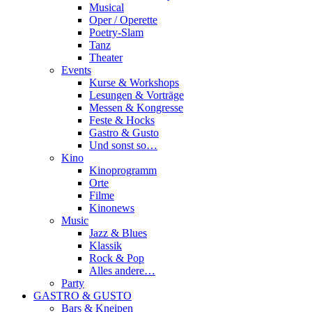
Musical
Oper / Operette
Poetry-Slam
Tanz
Theater
Events
Kurse & Workshops
Lesungen & Vorträge
Messen & Kongresse
Feste & Hocks
Gastro & Gusto
Und sonst so…
Kino
Kinoprogramm
Orte
Filme
Kinonews
Music
Jazz & Blues
Klassik
Rock & Pop
Alles andere…
Party
GASTRO & GUSTO
Bars & Kneipen