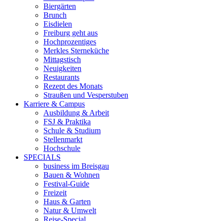
Biergärten
Brunch
Eisdielen
Freiburg geht aus
Hochprozentiges
Merkles Sterneküche
Mittagstisch
Neuigkeiten
Restaurants
Rezept des Monats
Straußen und Vesperstuben
Karriere & Campus
Ausbildung & Arbeit
FSJ & Praktika
Schule & Studium
Stellenmarkt
Hochschule
SPECIALS
business im Breisgau
Bauen & Wohnen
Festival-Guide
Freizeit
Haus & Garten
Natur & Umwelt
Reise-Special