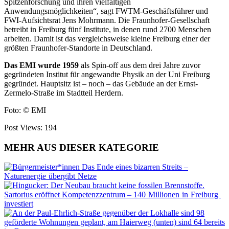
Spitzenforschung und ihren vielfältigen
Anwendungsmöglichkeiten“, sagt FWTM-Geschäftsführer und
FWI-Aufsichtsrat Jens Mohrmann. Die Fraun­hofer-Gesellschaft
betreibt in Freiburg fünf Institute, in
denen rund 2700 Menschen
arbeiten. Damit ist das vergleichsweise kleine Freiburg einer der
größten Fraunho
fer-Standorte in Deutschland.
Das EMI wurde
1959
als Spin-off aus dem drei Jahre zuvor
gegründeten Institut für angewandte Physik an der Uni Freiburg
gegründet. Hauptsitz ist – noch – das Gebäude an der Ernst-
Zermelo-Straße im Stadtteil Herdern.
Foto: © EMI
Post Views:
194
MEHR AUS DIESER KATEGORIE
Das Ende eines bizarren Streits –
Naturenergie übergibt Netze
Sartorius eröffnet Kompetenzzentrum – 140 Millionen in Freiburg
investiert