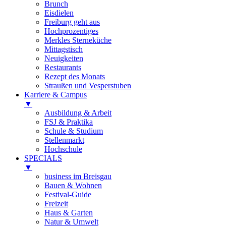
Brunch
Eisdielen
Freiburg geht aus
Hochprozentiges
Merkles Sterneküche
Mittagstisch
Neuigkeiten
Restaurants
Rezept des Monats
Straußen und Vesperstuben
Karriere & Campus
▼
Ausbildung & Arbeit
FSJ & Praktika
Schule & Studium
Stellenmarkt
Hochschule
SPECIALS
▼
business im Breisgau
Bauen & Wohnen
Festival-Guide
Freizeit
Haus & Garten
Natur & Umwelt