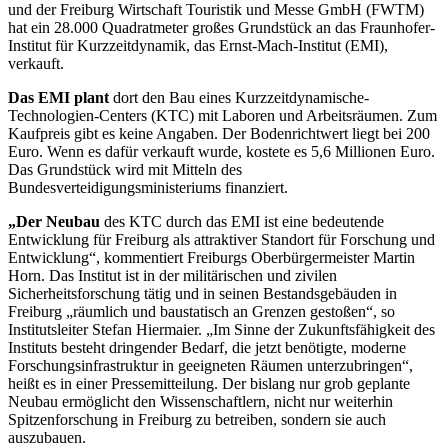
und der Freiburg Wirtschaft Touristik und Messe GmbH (FWTM)
hat ein 28.000 Quadratmeter großes Grundstück an das Fraunhofer-
Institut für Kurzzeitdynamik, das Ernst-Mach-Institut (EMI),
verkauft.
Das EMI plant
dort den Bau eines Kurzzeitdynamische-­
Technologien-Centers (KTC) mit Laboren und Arbeitsräu
men. Zum
Kaufpreis gibt es keine Angaben. Der
Bodenrichtwert liegt bei 200
Euro. Wenn es dafür verkauft
wurde, kostete es 5,6 Millionen Euro.
Das Grundstück wird mit Mitteln des
Bundesverteidigungsministeriums finanziert.
„Der Neubau
des KTC durch das EMI ist eine bedeutende
Entwicklung für Freiburg als attraktiver Standort für Forschung und
Entwicklung“, kommentiert Freiburgs Oberbürgermeister Martin
Horn. Das Institut ist in der militärischen und zivilen
Sicherheitsforschung tätig und in seinen Bestandsgebäuden in
Freiburg „räumlich und baustatisch an Grenzen
gestoßen“, so
Institutsleiter Stefan Hiermaier. „Im Sinne der
Zukunftsfähigkeit des
Instituts besteht dringender Bedarf, die
jetzt benötigte, moderne
Forschungsinfrastruktur in geeig
ne
ten Räumen unterzubringen“,
heißt es in einer Pressemit
tei
lung. Der bislang nur grob geplante
Neubau ermöglicht den Wissenschaftlern, nicht nur weiterhin
Spitzenforschung in Freiburg zu betreiben, sondern sie auch
auszubauen.