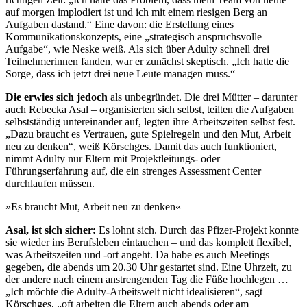
auf morgen implodiert ist und ich mit einem riesigen Berg an
Aufgaben dastand.“ Eine davon: die Erstellung eines
Kommunikationskonzepts, eine „strategisch anspruchsvolle
Aufgabe“, wie Neske weiß. Als sich über Adulty schnell drei
Teilnehmerinnen fanden, war er zunächst skeptisch. „Ich hatte die
Sorge, dass ich jetzt drei neue Leute managen muss.“
Die erwies sich jedoch
als unbegründet. Die drei Mütter – darunter
auch Rebecka Asal – organisierten sich selbst, teilten die Aufgaben
selbstständig untereinander auf, legten ihre Arbeitszeiten selbst fest.
„Dazu braucht es Vertrauen, gute Spielregeln und den Mut, Arbeit
neu zu denken“, weiß Körschges. Damit das auch funktioniert,
nimmt Adulty nur Eltern mit Projektleitungs- oder
Führungserfahrung auf, die ein strenges Assessment Center
durchlaufen müssen.
»Es braucht Mut, Arbeit neu zu denken«
Asal, ist sich sicher:
Es lohnt sich. Durch das Pfizer-Projekt konnte
sie wieder ins Berufsleben eintauchen – und das komplett flexibel,
was Arbeitszeiten und -ort angeht. Da habe es auch Meetings
gegeben, die abends um 20.30 Uhr gestartet sind. Eine Uhrzeit, zu
der andere nach einem anstrengenden Tag die Füße hochlegen …
„Ich möchte die Adulty-Arbeitswelt nicht idealisieren“, sagt
Körschges, „oft arbeiten die Eltern auch abends oder am