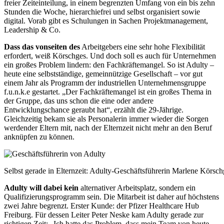
freier Zeiteinteilung, in einem begrenzten Umfang von ein bis zehn
Stunden die Woche, hierarchiefrei und selbst organisiert sowie
digital. Vorab gibt es Schulungen in Sachen Projektmanagement,
Leadership & Co.
Dass das vonseiten des
Arbeitgebers eine sehr hohe Flexibilität
erfordert, weiß Körschges. Und doch soll es auch für Unternehmen
ein großes Problem lindern: den Fachkräftemangel. So ist Adulty –
heute eine selbstständige, gemeinnützige Gesellschaft – vor gut
einem Jahr als Programm der industriellen Unternehmensgruppe
f.u.n.k.e gestartet. „Der Fachkräftemangel ist ein großes Thema in
der Gruppe, das uns schon die eine oder andere
Entwicklungschance geraubt hat“, erzählt die 29-Jährige.
Gleichzeitig bekam sie als Personalerin immer wieder die Sorgen
werdender Eltern mit, nach der Elternzeit nicht mehr an den Beruf
anknüpfen zu können.
Selbst gerade in Elternzeit: Adulty-Geschäftsführerin Marlene Körsch
Adulty will dabei kein
alternativer Arbeitsplatz, sondern ein
Qualifizierungsprogramm sein. Die Mitarbeit ist daher auf höchstens
zwei Jahre begrenzt. Erster Kunde: der Pfizer Healthcare Hub
Freiburg. Für dessen Leiter Peter Neske kam Adulty gerade zur
richtigen Zeit: „Ich hatte das Problem, dass mein Team von heute