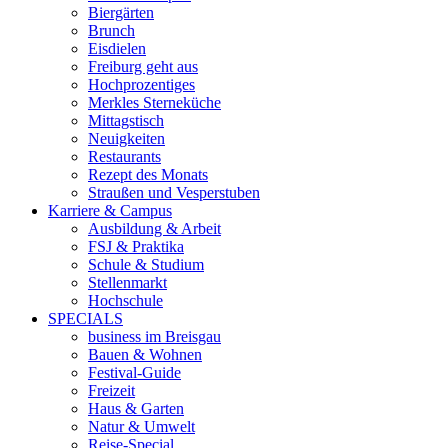
Biergärten
Brunch
Eisdielen
Freiburg geht aus
Hochprozentiges
Merkles Sterneküche
Mittagstisch
Neuigkeiten
Restaurants
Rezept des Monats
Straußen und Vesperstuben
Karriere & Campus
Ausbildung & Arbeit
FSJ & Praktika
Schule & Studium
Stellenmarkt
Hochschule
SPECIALS
business im Breisgau
Bauen & Wohnen
Festival-Guide
Freizeit
Haus & Garten
Natur & Umwelt
Reise-Special