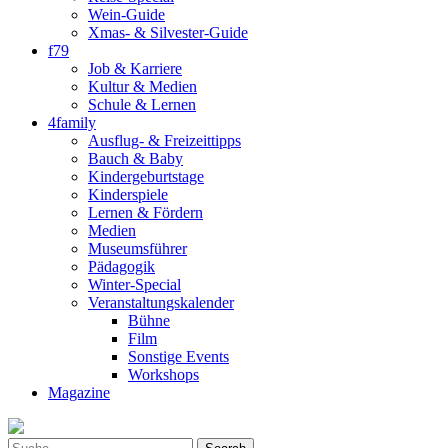
Wein-Guide
Xmas- & Silvester-Guide
f79
Job & Karriere
Kultur & Medien
Schule & Lernen
4family
Ausflug- & Freizeittipps
Bauch & Baby
Kindergeburtstage
Kinderspiele
Lernen & Fördern
Medien
Museumsführer
Pädagogik
Winter-Special
Veranstaltungskalender
Bühne
Film
Sonstige Events
Workshops
Magazine