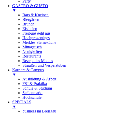
Party
GASTRO & GUSTO
▼
Bars & Kneipen
Biergärten
Brunch
Eisdielen
Freiburg geht aus
Hochprozentiges
Merkles Sterneküche
Mittagstisch
Neuigkeiten
Restaurants
Rezept des Monats
Straußen und Vesperstuben
Karriere & Campus
▼
Ausbildung & Arbeit
FSJ & Praktika
Schule & Studium
Stellenmarkt
Hochschule
SPECIALS
▼
business im Breisgau