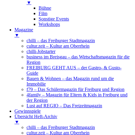
▼
Bühne
Film
Sonstige Events
Workshops
Magazine
▼
chilli – das Freiburger Stadtmagazin
cultur.zeit – Kultur am Oberrhein
chilli-Jobstarter
business im Breisgau – das Wirtschaftsmagazin für die
Region
FREIBURG GEHT AUS – der Gastro- & Gusto-
Guide
Bauen & Wohnen – das Magazin rund um die
Immobilie
f79 – Das Schülermagazin für Freiburg und Region
4family – Magazin für Eltern & Kids in Freiburg und
der Region
Lust auf REGIO – Das Freizeitmagazin
Gewinnspiele
Übersicht Heft-Archiv
▼
chilli – das Freiburger Stadtmagazin
cultur.zeit – Kultur am Oberrhein