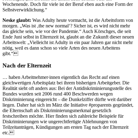
Wochenende. Doch für viele ist der Beruf eben auch eine Form der
Selbstverwirklichung.“
Neske glaubt:
Was Adulty heute vormacht, ist die Arbeitsform von
morgen. „Was ist ‚the new normal‘? Sicher ist, es wird nicht mehr
das gleiche sein, wie vor der Pandemie.“ Auch Körschges, die seit
Ende Juni selbst in Elternzeit ist, glaubt an die Zukunft dieser neuen
Arbeitswelt: „Vielleicht ist Adulty in ein paar Jahren gar nicht mehr
nötig, weil es dann schon so viele Arten des neuen Arbeitens
gibt.“
Nach der Elternzeit
… haben Arbeitnehmer∙innen eigentlich das Recht auf einen
gleichwertigen Arbeitsplatz bei ihrem bisherigen Arbeitgeber. Die
Realität sieht oft anders aus: Bei der Antidiskriminierungsstelle des
Bundes wurden seit 2006 rund 400 Beschwerden wegen
Diskriminierung eingereicht – die Dunkelziffer dürfte weit darüber
liegen. Daher hat sich im März die Initiative #proparents gegründet,
die Elternschaft als Diskriminierungsmerkmal gesetzlich
festschreiben möchte. Hier finden sich zahlreiche Beispiele für
Diskriminierungen wie ungerechtfertigte Ablehnungen von
Teilzeitanträgen, Kündigungen am ersten Tag nach der Elternzeit
etc.