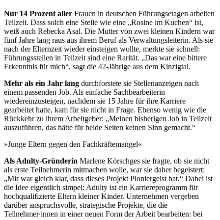
Nur 14 Prozent aller
Frauen in deutschen Führungsetagen arbeiten
Teilzeit. Dass solch eine Stelle wie eine „Rosine im Kuchen“ ist,
weiß auch Rebecka Asal. Die Mutter von zwei kleinen Kindern war
fünf Jahre lang raus aus ihrem Beruf als Verwaltungsleiterin. Als sie
nach der Elternzeit wieder einsteigen wollte, merkte sie schnell:
Führungsstellen in Teilzeit sind eine Rarität. „Das war eine bittere
Erkenntnis für mich“, sagt die 42-Jährige aus dem Kinzigtal.
Mehr als ein Jahr lang
durchforstete sie Stellenanzeigen nach
einem passenden Job. Als einfache Sachbearbeiterin
wiedereinzusteigen, nachdem sie 15 Jahre für ihre Karriere
gearbeitet hatte, kam für sie nicht in Frage. Ebenso wenig wie die
Rückkehr zu ihrem Arbeitgeber: „Meinen bisherigen Job in Teilzeit
auszuführen, das hätte für beide Seiten keinen Sinn gemacht.“
»Junge Eltern gegen den Fachkräftemangel«
Als Adulty-Gründerin
Marlene Körschges sie fragte, ob sie nicht
als erste Teilnehmerin mitmachen wolle, war sie daher begeistert:
„Mir war gleich klar, dass dieses Projekt Pioniergeist hat.“ Dabei ist
die Idee eigentlich simpel: Adulty ist ein Karriereprogramm für
hochqualifizierte Eltern kleiner Kinder. Unternehmen vergeben
darüber anspruchsvolle, strategische Projekte, die die
Teilnehmer∙innen in einer neuen Form der Arbeit bearbeiten: bei