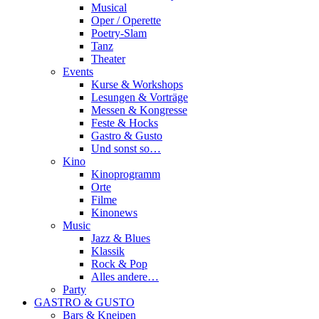
Musical
Oper / Operette
Poetry-Slam
Tanz
Theater
Events
Kurse & Workshops
Lesungen & Vorträge
Messen & Kongresse
Feste & Hocks
Gastro & Gusto
Und sonst so…
Kino
Kinoprogramm
Orte
Filme
Kinonews
Music
Jazz & Blues
Klassik
Rock & Pop
Alles andere…
Party
GASTRO & GUSTO
Bars & Kneipen