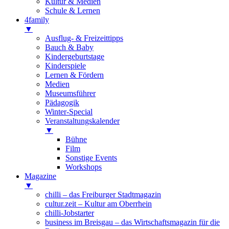
Kultur & Medien
Schule & Lernen
4family
▼
Ausflug- & Freizeittipps
Bauch & Baby
Kindergeburtstage
Kinderspiele
Lernen & Fördern
Medien
Museumsführer
Pädagogik
Winter-Special
Veranstaltungskalender
▼
Bühne
Film
Sonstige Events
Workshops
Magazine
▼
chilli – das Freiburger Stadtmagazin
cultur.zeit – Kultur am Oberrhein
chilli-Jobstarter
business im Breisgau – das Wirtschaftsmagazin für die