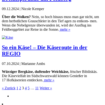
09.12.2024 | Nicole Kemper
Über die Wolken?
Nein, so hoch hinaus muss man gar nicht, um
dem herbstlichen Grauschleier in den Tief agen zu entkom- men.
Wenn die Nebelgrenze überwunden ist, wird der Ausflug ins
Feldberggebiet zur Reise in die Sonne.
mehr »
So ein Käse! – Die Käseroute in der
REGIO
07.10.2024 | Marianne Ambs
Würziger Bergkäse, duftender
Weichkäse,
frischer Bibilis
käs.
Die Käsevielfalt im Südschwarzwald können Genießer in
17 Hofkäsereien entdecken.
mehr »
« Zurück
1
2
3
4
5
…
11
Weiter »