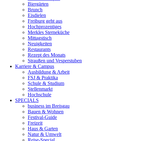
Biergärten
Brunch
Eisdielen
Freiburg geht aus
Hochprozentiges
Merkles Sterneküche
Mittagstisch
Neuigkeiten
Restaurants
Rezept des Monats
Straußen und Vesperstuben
Karriere & Campus
Ausbildung & Arbeit
FSJ & Praktika
Schule & Studium
Stellenmarkt
Hochschule
SPECIALS
business im Breisgau
Bauen & Wohnen
Festival-Guide
Freizeit
Haus & Garten
Natur & Umwelt
Reise-Special