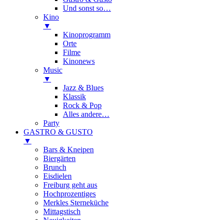
Und sonst so…
Kino
▼
Kinoprogramm
Orte
Filme
Kinonews
Music
▼
Jazz & Blues
Klassik
Rock & Pop
Alles andere…
Party
GASTRO & GUSTO
▼
Bars & Kneipen
Biergärten
Brunch
Eisdielen
Freiburg geht aus
Hochprozentiges
Merkles Sterneküche
Mittagstisch