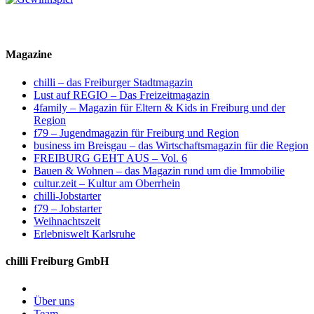
Magazine
chilli – das Freiburger Stadtmagazin
Lust auf REGIO – Das Freizeitmagazin
4family – Magazin für Eltern & Kids in Freiburg und der
Region
f79 – Jugendmagazin für Freiburg und Region
business im Breisgau – das Wirtschaftsmagazin für die Region
FREIBURG GEHT AUS – Vol. 6
Bauen & Wohnen – das Magazin rund um die Immobilie
cultur.zeit – Kultur am Oberrhein
chilli-Jobstarter
f79 – Jobstarter
Weihnachtszeit
Erlebniswelt Karlsruhe
chilli Freiburg GmbH
Über uns
Team