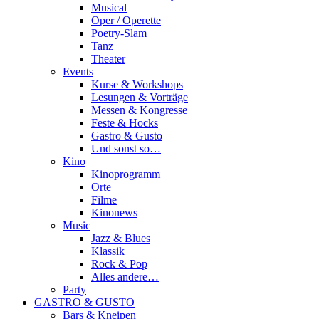
Musical
Oper / Operette
Poetry-Slam
Tanz
Theater
Events
Kurse & Workshops
Lesungen & Vorträge
Messen & Kongresse
Feste & Hocks
Gastro & Gusto
Und sonst so…
Kino
Kinoprogramm
Orte
Filme
Kinonews
Music
Jazz & Blues
Klassik
Rock & Pop
Alles andere…
Party
GASTRO & GUSTO
Bars & Kneipen