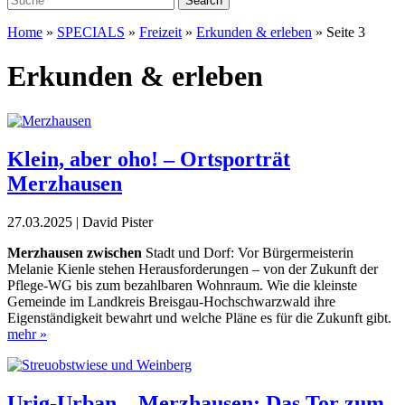
Home
»
SPECIALS
»
Freizeit
»
Erkunden & erleben
»
Seite 3
Erkunden & erleben
Klein, aber oho! – Ortsporträt
Merzhausen
27.03.2025 | David Pister
Merzhausen zwischen
Stadt und Dorf: Vor Bürgermeisteri
n
Melanie Kienle stehen ­Herausforderungen – von der Zuku
nft der
Pflege-WG bis zum ­bezahlbaren Wohnraum. Wie die
kleinste
Gemeinde im Landkreis Breisgau-Hochschwarzwald ihre
Eigenständigkeit bewahrt und welche Pläne es für die Zukunft gibt.
mehr »
Urig-Urban – Merzhausen: Das Tor zum