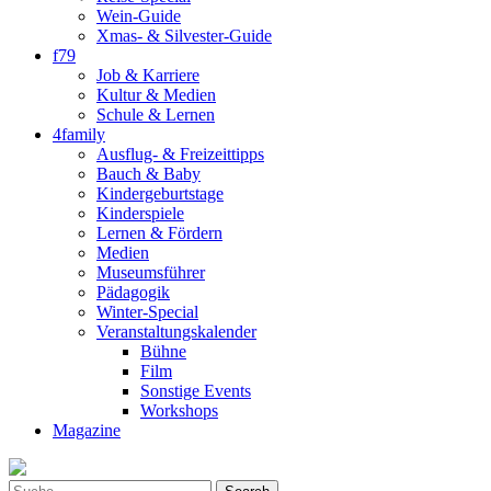
Wein-Guide
Xmas- & Silvester-Guide
f79
Job & Karriere
Kultur & Medien
Schule & Lernen
4family
Ausflug- & Freizeittipps
Bauch & Baby
Kindergeburtstage
Kinderspiele
Lernen & Fördern
Medien
Museumsführer
Pädagogik
Winter-Special
Veranstaltungskalender
Bühne
Film
Sonstige Events
Workshops
Magazine