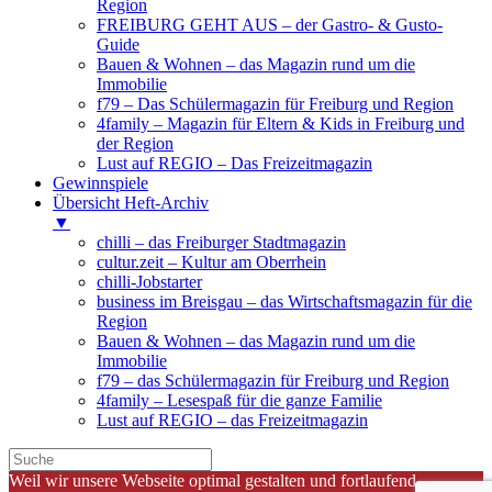
Region
FREIBURG GEHT AUS – der Gastro- & Gusto-
Guide
Bauen & Wohnen – das Magazin rund um die
Immobilie
f79 – Das Schülermagazin für Freiburg und Region
4family – Magazin für Eltern & Kids in Freiburg und
der Region
Lust auf REGIO – Das Freizeitmagazin
Gewinnspiele
Übersicht Heft-Archiv
▼
chilli – das Freiburger Stadtmagazin
cultur.zeit – Kultur am Oberrhein
chilli-Jobstarter
business im Breisgau – das Wirtschaftsmagazin für die
Region
Bauen & Wohnen – das Magazin rund um die
Immobilie
f79 – das Schülermagazin für Freiburg und Region
4family – Lesespaß für die ganze Familie
Lust auf REGIO – das Freizeitmagazin
Weil wir unsere Webseite optimal gestalten und fortlaufend