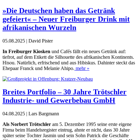
»Die Deutschen haben das Getränk
gefeiert« – Neuer Freiburger Drink mit
afrikanischen Wurzeln
05.08.2025 | David Pister
I
n
Freiburger Kiosken
und Cafés fällt ein neues Getränk auf:
tiefrot, auf dem Etikett die Silhouette des afrikanischen Kontinents.
Hisou. Natürlich, erfrischend und aus Hibiskus. Dahinter steckt das
Ehepaar Franck und Melanie Ahipo.
mehr »
Breites Portfolio – 30 Jahre Trötschler
Industrie- und Gewerbebau GmbH
04.08.2025 | Lars Bargmann
A
ls Norbert Trötschler
am
­5. Dezember 1995 seine erste eigene
Firma beim Handelsreg
ister eintrug, ahnte er nicht, dass
30
Jahre
später seine Tochter Jasmin und sein Sohn Patrick die ­Geschäfte ­