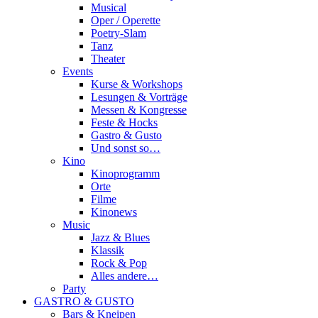
Musical
Oper / Operette
Poetry-Slam
Tanz
Theater
Events
Kurse & Workshops
Lesungen & Vorträge
Messen & Kongresse
Feste & Hocks
Gastro & Gusto
Und sonst so…
Kino
Kinoprogramm
Orte
Filme
Kinonews
Music
Jazz & Blues
Klassik
Rock & Pop
Alles andere…
Party
GASTRO & GUSTO
Bars & Kneipen