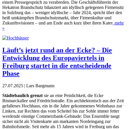
einem Pressegespräch
zu verabreden. Die Geschäftsführerin der
Hekatron Brandschutz bilanziert am idyllisch gelegenen Firmensitz
in Sulzburg das
–
weniger idyllische
–
Jahr 2024, spricht über den
heiß umkämpften Brandschutzmarkt, über Firmenkultur und
Zukunftsvisionen
–
und am Ende auch kurz über ihren Kater.
mehr
»
Läuft’s jetzt rund an der Ecke? – Die
Entwicklung des Europaviertels in
Freiburg startet in die entscheidende
Phase
27.07.2025 | Lars Bargmann
S
tädtebaulich grenzt
sie an eine Peinlichkeit, die Ecke
Bismarckallee und Friedrichstraße. Ein architektonisch aus der Zeit
gefallenes Hochhaus, ein in die Jahre gekommenes Wohnhaus zur
Linken, zur Rechten das vom Scheitel bis zur Sohle immer fetter
werdende einstige Commerzbank-Gebäude: Das Ensemble taugt
sicher nicht als Visitenkarte am markanten Nordeingang zur
Bahnhofsmeile. Seit mehr als 15 Jahren wird in Freiburg um das