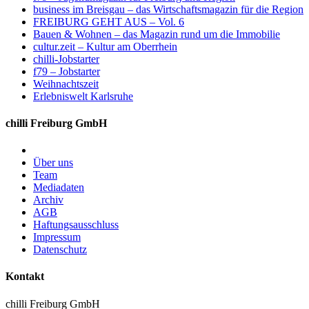
business im Breisgau – das Wirtschaftsmagazin für die Region
FREIBURG GEHT AUS – Vol. 6
Bauen & Wohnen – das Magazin rund um die Immobilie
cultur.zeit – Kultur am Oberrhein
chilli-Jobstarter
f79 – Jobstarter
Weihnachtszeit
Erlebniswelt Karlsruhe
chilli Freiburg GmbH
Über uns
Team
Mediadaten
Archiv
AGB
Haftungsausschluss
Impressum
Datenschutz
Kontakt
chilli Freiburg GmbH