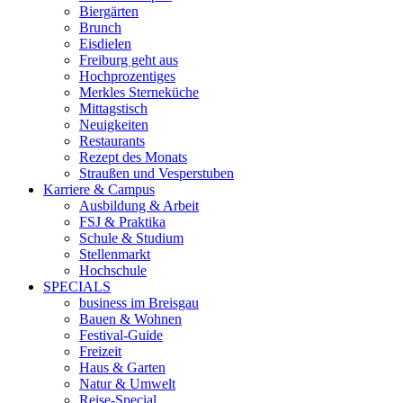
Biergärten
Brunch
Eisdielen
Freiburg geht aus
Hochprozentiges
Merkles Sterneküche
Mittagstisch
Neuigkeiten
Restaurants
Rezept des Monats
Straußen und Vesperstuben
Karriere & Campus
Ausbildung & Arbeit
FSJ & Praktika
Schule & Studium
Stellenmarkt
Hochschule
SPECIALS
business im Breisgau
Bauen & Wohnen
Festival-Guide
Freizeit
Haus & Garten
Natur & Umwelt
Reise-Special