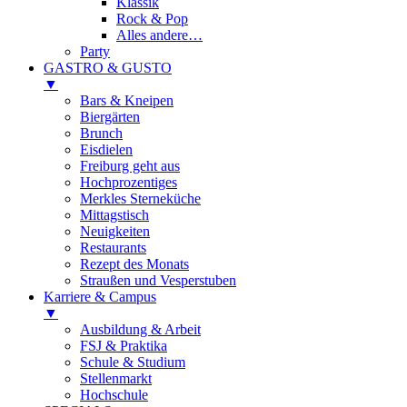
Klassik
Rock & Pop
Alles andere…
Party
GASTRO & GUSTO
▼
Bars & Kneipen
Biergärten
Brunch
Eisdielen
Freiburg geht aus
Hochprozentiges
Merkles Sterneküche
Mittagstisch
Neuigkeiten
Restaurants
Rezept des Monats
Straußen und Vesperstuben
Karriere & Campus
▼
Ausbildung & Arbeit
FSJ & Praktika
Schule & Studium
Stellenmarkt
Hochschule