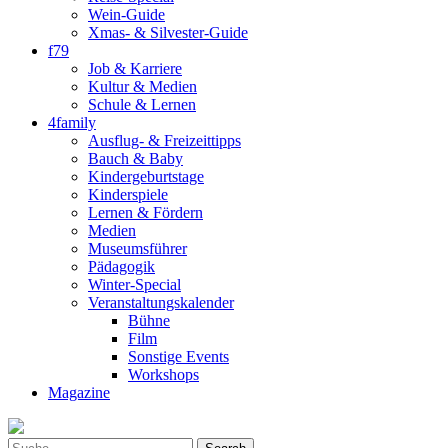
Wein-Guide
Xmas- & Silvester-Guide
f79
Job & Karriere
Kultur & Medien
Schule & Lernen
4family
Ausflug- & Freizeittipps
Bauch & Baby
Kindergeburtstage
Kinderspiele
Lernen & Fördern
Medien
Museumsführer
Pädagogik
Winter-Special
Veranstaltungskalender
Bühne
Film
Sonstige Events
Workshops
Magazine