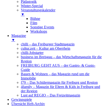
Pädagogik
Winter-Special
Veranstaltungskalender
▼
Bühne
Film
Sonstige Events
Workshops
Magazine
▼
chilli – das Freiburger Stadtmagazin
cultur.zeit – Kultur am Oberrhein
chilli-Jobstarter
business im Breisgau – das Wirtschaftsmagazin für die
Region
FREIBURG GEHT AUS – der Gastro- & Gusto-
Guide
Bauen & Wohnen – das Magazin rund um die
Immobilie
f79 – Das Schülermagazin für Freiburg und Region
4family – Magazin für Eltern & Kids in Freiburg und
der Region
Lust auf REGIO – Das Freizeitmagazin
Gewinnspiele
Übersicht Heft-Archiv