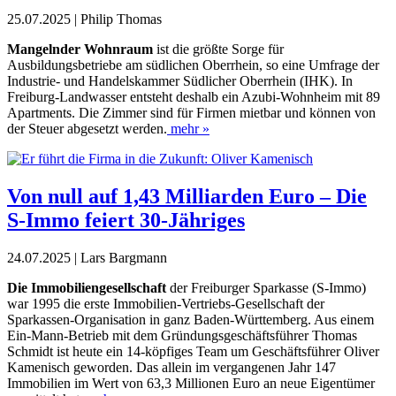
25.07.2025 | Philip Thomas
M
angelnder Wohnraum
ist die größte Sorge für
Ausbildungsbetriebe am südlichen Oberrhein, so eine Umfrage der
Industrie- und Handelskammer Südlicher Oberrhein (IHK). In
Freiburg-Landwasser entsteht deshalb ein Azubi-Wohnheim mit 89
Apartments. Die Zimmer sind für Firmen mietbar und können von
der Steuer abgesetzt werden.
mehr »
Von null auf 1,43 Milliarden Euro – Die
S-Immo feiert 30-Jähriges
24.07.2025 | Lars Bargmann
D
ie Immobiliengesellschaft
der Freiburger Sparkasse (S-Immo)
war 1995 die erste Immobilien-Vertriebs-Gesellschaft
der
Sparkassen-Organisation in
ganz
Baden-Württemberg. Aus einem
Ein-
Mann-Betrieb mit dem Gründungs
geschäftsführer Thomas
Schmidt
ist heute ein 14-köpfi
ges Team um Geschäftsführer Oliver
Kamenisch
geworden. Das allein im vergangenen Jahr 147
Immobilien im Wert von 63,3 Millionen Euro an neue Eigentümer