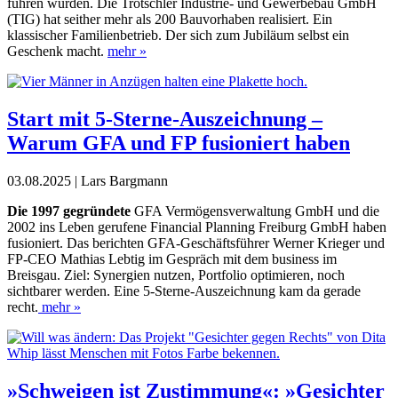
führen würden. Die Trötschler
­Industrie- und Gewerbebau GmbH
(TIG) hat seither mehr als 200 Bau
vorhaben realisiert. Ein
klassischer Familienbetrieb. Der sich zum Jubiläum selbst ein
Geschenk macht.
mehr »
Start mit 5-Sterne-Auszeichnung –
Warum GFA und FP fusioniert haben
03.08.2025 | Lars Bargmann
D
ie 1997 gegründete
GFA Vermögensverwaltung GmbH und die
2002 ins Leben gerufene Financial Planning Freiburg
GmbH haben
fusioniert. Das be
rich
ten GFA-Geschäftsführer Werner Krieger und
FP-CEO Mathias Lebtig
im Gespräch mit dem business im
Breisgau. Ziel: Synergien nutzen, Portfolio optimieren, noch
sichtbarer werden. Eine 5-Sterne-Auszeichnung kam da gerade
recht.
mehr »
»Schweigen ist Zustimmung«: »Gesichter